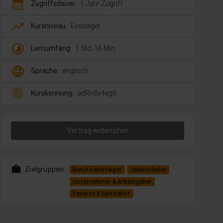
calendar_month
Zugriffsdauer:
1 Jahr Zugriff
trending_up
Kursniveau:
Einsteiger
timelapse
Lernumfang:
1 Std. 16 Min.
language
Sprache:
englisch
fingerprint
Kurskennung:
adRn8v4eg6
Vertrag widerrufen
work
Zielgruppen:
Berufseinsteiger
Jobwechsler
Unternehmer & Arbeitgeber
Experte & Spezialist