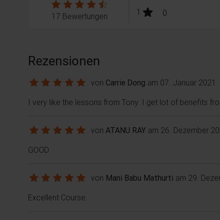
stars:
1
Bewertungen
0
17 Bewertungen
Rezensionen
von
Carrie Dong
am 07. Januar 2021
I very like the lessons from Tony. I get lot of benefits fr
von
ATANU RAY
am 26. Dezember 2
GOOD
von
Mani Babu Mathurti
am 29. Deze
Excellent Course..