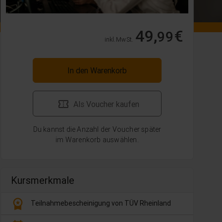
49,
€
99
inkl. MwSt.
In den Warenkorb
Als Voucher kaufen
Du kannst die Anzahl der Voucher später
im Warenkorb auswählen.
Kursmerkmale
workspace_premium
Teilnahmebescheinigung von TÜV Rheinland