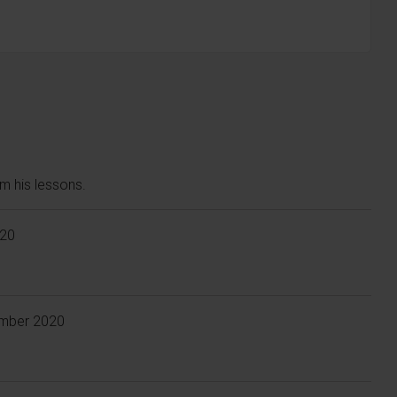
om his lessons.
020
mber 2020