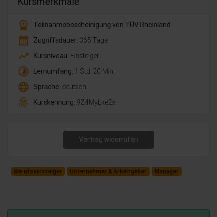
Kursmerkmale
workspace_premium
Teilnahmebescheinigung von TÜV Rheinland
calendar_month
Zugriffsdauer:
365 Tage
trending_up
Kursniveau:
Einsteiger
timelapse
Lernumfang:
1 Std. 20 Min.
language
Sprache:
deutsch
fingerprint
Kurskennung:
9Z4MyLke2x
Vertrag widerrufen
Berufseinsteiger
Unternehmer & Arbeitgeber
Manager