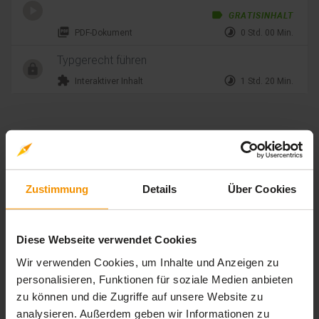
label
GRATISINHALT
picture_as_pdf
timelapse
PDF-Dokument
0 Std. 00 Min.
Typgerecht führen
extension
timelapse
Interaktiver Inhalt
1 Std. 20 Min.
Bewertungen
Gesamtbewertung
Zustimmung
Details
Über Cookies
Durchschnittliche Bewertungen
0,00
Diese Webseite verwendet Cookies
Wir verwenden Cookies, um Inhalte und Anzeigen zu
personalisieren, Funktionen für soziale Medien anbieten
zu können und die Zugriffe auf unsere Website zu
0 Bewertungen
analysieren. Außerdem geben wir Informationen zu