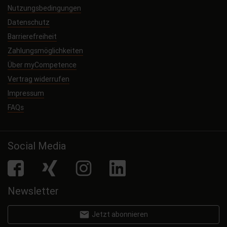
Nutzungsbedingungen
Datenschutz
Barrierefreiheit
Zahlungsmöglichkeiten
Über myCompetence
Vertrag widerrufen
Impressum
FAQs
Social Media
facebook
Xing
Instagram
LinkedIn
Newsletter
email
Jetzt abonnieren