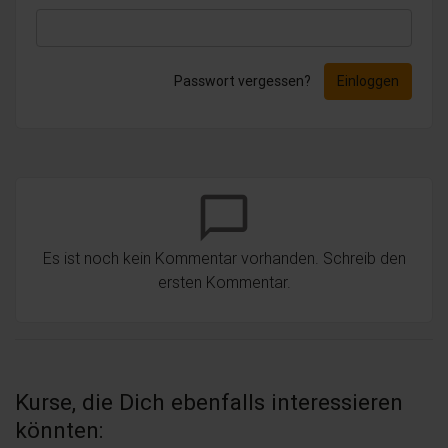
Passwort vergessen?
Einloggen
chat_bubble_outline
Es ist noch kein Kommentar vorhanden. Schreib den
ersten Kommentar.
Kurse, die Dich ebenfalls interessieren
könnten: