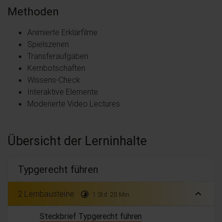
Methoden
Animierte Erklärfilme
Spielszenen
Transferaufgaben
Kernbotschaften
Wissens-Check
Interaktive Elemente
Moderierte Video Lectures
Übersicht der Lerninhalte
Typgerecht führen
expand_less
2 Lernbausteine
timelapse
1 Std. 20 Min.
Steckbrief Typgerecht führen