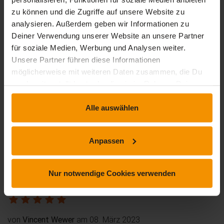
stars:
4
Bewertungen
1
zu können und die Zugriffe auf unsere Website zu
analysieren. Außerdem geben wir Informationen zu
stars:
3
Bewertungen
0
Deiner Verwendung unserer Website an unsere Partner
stars:
2
Bewertungen
0
für soziale Medien, Werbung und Analysen weiter.
Unsere Partner führen diese Informationen
stars:
1
Bewertungen
0
möglicherweise mit weiteren Daten zusammen, die Du
uns bereitgestellt hast oder die sie im Rahmen Deiner
Nutzung der Dienste gesammelt haben.
Rezensionen
Alle auswählen
Anpassen
von
Andreas Weinmeyer
am 09. Mai 2024
sehr gute Fortbildung , sehr praxisbezogen
Nur notwendige Cookies verwenden
von
Vincent Wewer
am 08. März 2023