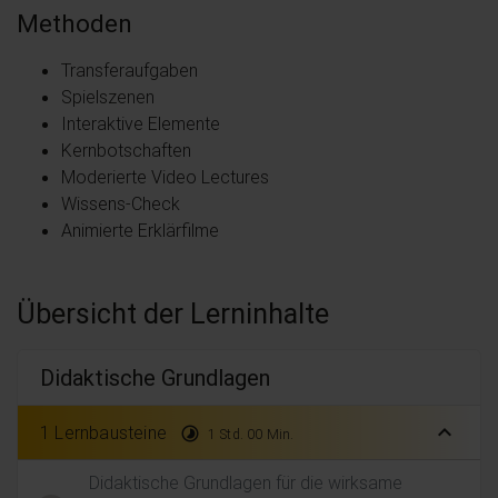
Methoden
Transferaufgaben
Spielszenen
Interaktive Elemente
Kernbotschaften
Moderierte Video Lectures
Wissens-Check
Animierte Erklärfilme
Übersicht der Lerninhalte
Didaktische Grundlagen
expand_less
1 Lernbausteine
timelapse
1 Std. 00 Min.
Didaktische Grundlagen für die wirksame