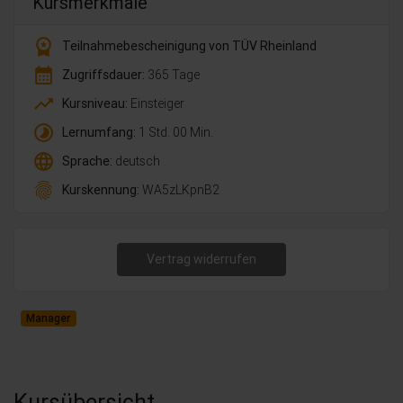
Kursmerkmale
workspace_premium
Teilnahmebescheinigung von TÜV Rheinland
calendar_month
Zugriffsdauer:
365 Tage
trending_up
Kursniveau:
Einsteiger
timelapse
Lernumfang:
1 Std. 00 Min.
language
Sprache:
deutsch
fingerprint
Kurskennung:
WA5zLKpnB2
Vertrag widerrufen
Manager
Kursübersicht