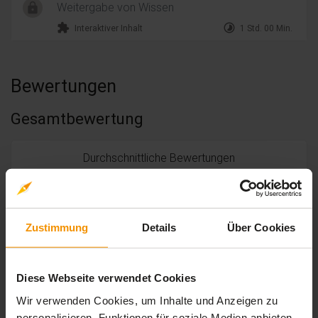
Weitergabe von Wissen
extension
timelapse
Interaktiver Inhalt
1 Std. 00 Min.
Bewertungen
Gesamtbewertung
Durchschnittliche Bewertungen
4,91
Zustimmung
Details
Über Cookies
11 Bewertungen
Diese Webseite verwendet Cookies
Wir verwenden Cookies, um Inhalte und Anzeigen zu
stars:
5
Bewertungen
10
personalisieren, Funktionen für soziale Medien anbieten