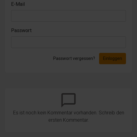
E-Mail
Passwort
Passwort vergessen?
Einloggen
chat_bubble_outline
Es ist noch kein Kommentar vorhanden. Schreib den
ersten Kommentar.