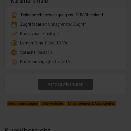
Kursmerkmale
workspace_premium
Teilnahmebescheinigung von TÜV Rheinland
calendar_month
Zugriffsdauer:
Unbegrenzter Zugriff
trending_up
Kursniveau:
Einsteiger
timelapse
Lernumfang:
0 Std. 10 Min.
language
Sprache:
deutsch
fingerprint
Kurskennung:
JjKn1mAn1A
Vertrag widerrufen
Berufseinsteiger
Jobwechsler
Unternehmer & Arbeitgeber
Kursübersicht