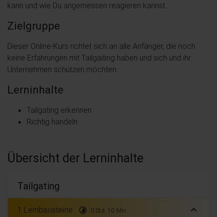
kann und wie Du angemessen reagieren kannst.
Zielgruppe
Dieser Online-Kurs richtet sich an alle Anfänger, die noch
keine Erfahrungen mit Tailgaiting haben und sich und ihr
Unternehmen schützen möchten.
Lerninhalte
Tailgating erkennen
Richtig handeln
Übersicht der Lerninhalte
Tailgating
expand_less
1 Lernbausteine
timelapse
0 Std. 10 Min.