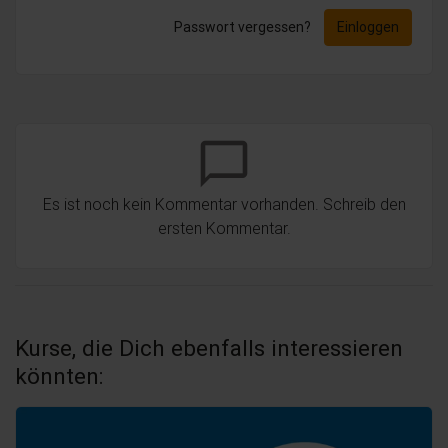
Passwort vergessen?
Einloggen
chat_bubble_outline
Es ist noch kein Kommentar vorhanden. Schreib den
ersten Kommentar.
Kurse, die Dich ebenfalls interessieren
könnten: