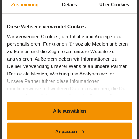
Zustimmung
Details
Über Cookies
stars:
4
Bewertungen
0
stars:
3
Bewertungen
0
Diese Webseite verwendet Cookies
stars:
2
Bewertungen
0
Wir verwenden Cookies, um Inhalte und Anzeigen zu
stars:
1
personalisieren, Funktionen für soziale Medien anbieten
Bewertungen
0
zu können und die Zugriffe auf unsere Website zu
analysieren. Außerdem geben wir Informationen zu
Deiner Verwendung unserer Website an unsere Partner
Rezensionen
für soziale Medien, Werbung und Analysen weiter.
Unsere Partner führen diese Informationen
möglicherweise mit weiteren Daten zusammen, die Du
star_border
uns bereitgestellt hast oder die sie im Rahmen Deiner
Nutzung der Dienste gesammelt haben.
Dieses Training hat noch keine Rezension erhalten.
Alle auswählen
Anpassen