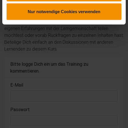
Kommentare und Fragen zum Kurs
Nur notwendige Cookies verwenden
Du hast noch inhaltliche Fragen zum Kurs? Du möchtest Dir
ein genaueres Bild vom Ablauf machen? Egal ob Du Deine
eigenen Erfahrungen mit der Lerngemeinschaft teilen
möchtest oder vorab Rückfragen zu einzelnen Inhalten hast:
Beteilige Dich einfach an den Diskussionen mit anderen
Lernenden zu diesem Kurs.
Bitte logge Dich ein um das Training zu
kommentieren.
E-Mail
Passwort