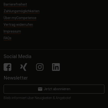
Barrierefreiheit
Zahlungsmöglichkeiten
Über myCompetence
Vertrag widerrufen
Impressum
FAQs
Social Media
facebook
Xing
Instagram
LinkedIn
Newsletter
email
Jetzt abonnieren
Bleib informiert über Neuigkeiten & Angebote!