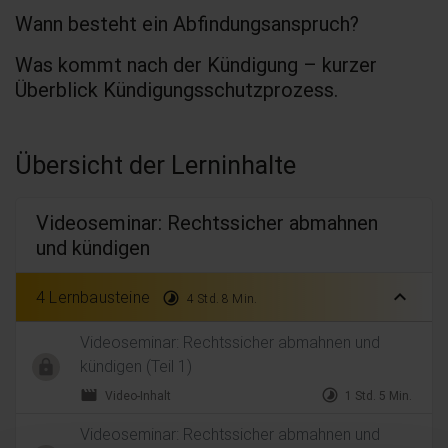
Wann besteht ein Abfindungsanspruch?
Was kommt nach der Kündigung – kurzer
Überblick Kündigungsschutzprozess.
Übersicht der Lerninhalte
Videoseminar: Rechtssicher abmahnen
und kündigen
expand_less
4 Lernbausteine
timelapse
4 Std. 8 Min.
Videoseminar: Rechtssicher abmahnen und
kündigen (Teil 1)
movie
timelapse
Video-Inhalt
1 Std. 5 Min.
Videoseminar: Rechtssicher abmahnen und