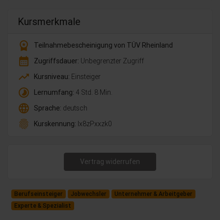
Kursmerkmale
workspace_premium
Teilnahmebescheinigung von TÜV Rheinland
calendar_month
Zugriffsdauer:
Unbegrenzter Zugriff
trending_up
Kursniveau:
Einsteiger
timelapse
Lernumfang:
4 Std. 8 Min.
language
Sprache:
deutsch
fingerprint
Kurskennung:
lx8zPxxzk0
Vertrag widerrufen
Berufseinsteiger
Jobwechsler
Unternehmer & Arbeitgeber
Experte & Spezialist