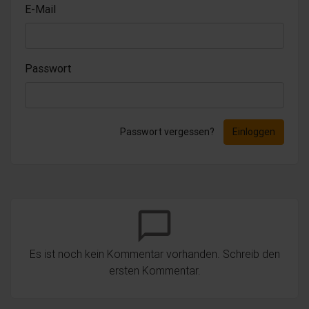
E-Mail
Passwort
Passwort vergessen?
Einloggen
chat_bubble_outline
Es ist noch kein Kommentar vorhanden. Schreib den
ersten Kommentar.