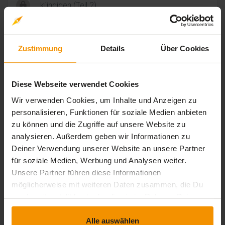
kündigen (Teil 2)
movie
timelapse
Video-Inhalt
1 Std. 13 Min.
Videoseminar: Rechtssicher abmahnen und
Zustimmung
Details
Über Cookies
kündigen (Teil 3)
movie
timelapse
Video-Inhalt
1 Std. 10 Min.
Diese Webseite verwendet Cookies
Videoseminar: Rechtssicher abmahnen und
kündigen (Teil 4)
Wir verwenden Cookies, um Inhalte und Anzeigen zu
movie
timelapse
personalisieren, Funktionen für soziale Medien anbieten
Video-Inhalt
0 Std. 42 Min.
zu können und die Zugriffe auf unsere Website zu
analysieren. Außerdem geben wir Informationen zu
Deiner Verwendung unserer Website an unsere Partner
Bewertungen
für soziale Medien, Werbung und Analysen weiter.
Unsere Partner führen diese Informationen
Gesamtbewertung
möglicherweise mit weiteren Daten zusammen, die Du
uns bereitgestellt hast oder die sie im Rahmen Deiner
Durchschnittliche Bewertungen
Nutzung der Dienste gesammelt haben.
Alle auswählen