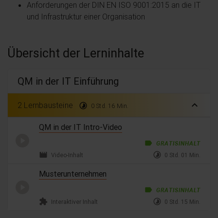
Anforderungen der DIN EN ISO 9001:2015 an die IT
und Infrastruktur einer Organisation
Übersicht der Lerninhalte
QM in der IT Einführung
expand_less
2 Lernbausteine
timelapse
0 Std. 16 Min.
QM in der IT Intro-Video
label
GRATISINHALT
movie
timelapse
Video-Inhalt
0 Std. 01 Min.
Musterunternehmen
label
GRATISINHALT
extension
timelapse
Interaktiver Inhalt
0 Std. 15 Min.