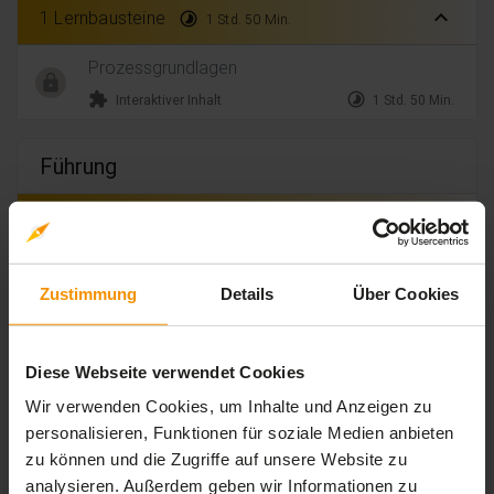
expand_less
1 Lernbausteine
timelapse
1 Std. 50 Min.
Prozessgrundlagen
extension
timelapse
Interaktiver Inhalt
1 Std. 50 Min.
Führung
expand_less
5 Lernbausteine
timelapse
0 Std. 08 Min.
Normenforderungen
Zustimmung
Details
Über Cookies
movie
timelapse
Video-Inhalt
0 Std. 01 Min.
Verpflichtung
Diese Webseite verwendet Cookies
movie
timelapse
Video-Inhalt
0 Std. 02 Min.
Wir verwenden Cookies, um Inhalte und Anzeigen zu
Kundenorientierung
personalisieren, Funktionen für soziale Medien anbieten
movie
timelapse
Video-Inhalt
0 Std. 02 Min.
zu können und die Zugriffe auf unsere Website zu
analysieren. Außerdem geben wir Informationen zu