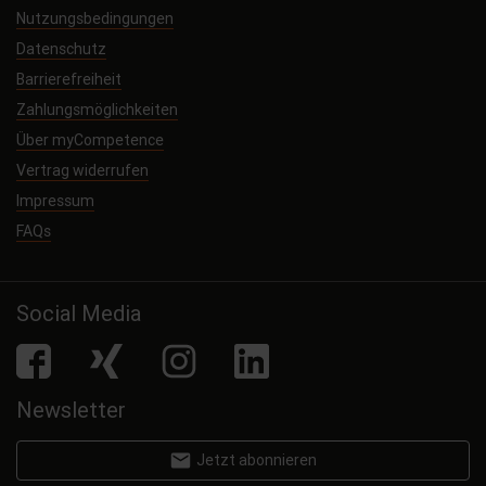
Nutzungsbedingungen
Datenschutz
Barrierefreiheit
Zahlungsmöglichkeiten
Über myCompetence
Vertrag widerrufen
Impressum
FAQs
Social Media
facebook
Xing
Instagram
LinkedIn
Newsletter
email
Jetzt abonnieren