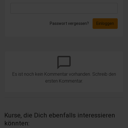
Passwort vergessen?
Einloggen
chat_bubble_outline
Es ist noch kein Kommentar vorhanden. Schreib den
ersten Kommentar.
Kurse, die Dich ebenfalls interessieren
könnten: