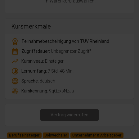
im Warenkorb auswählen.
Kursmerkmale
workspace_premium
Teilnahmebescheinigung von TÜV Rheinland
calendar_month
Zugriffsdauer:
Unbegrenzter Zugriff
trending_up
Kursniveau:
Einsteiger
timelapse
Lernumfang:
7 Std. 48 Min.
language
Sprache:
deutsch
fingerprint
Kurskennung:
9qQzxpNzJa
Vertrag widerrufen
Berufseinsteiger
Jobwechsler
Unternehmer & Arbeitgeber