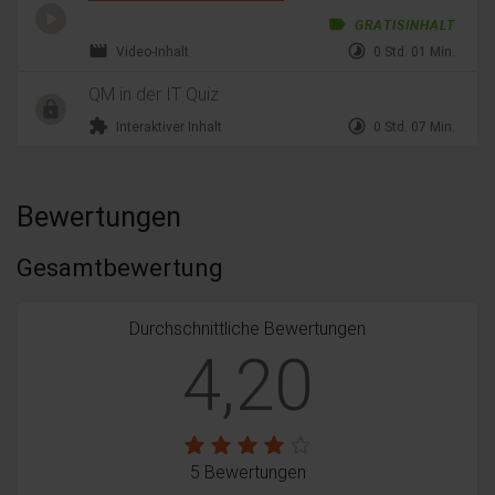
label
GRATISINHALT
movie
timelapse
Video-Inhalt
0 Std. 01 Min.
QM in der IT Quiz
extension
timelapse
Interaktiver Inhalt
0 Std. 07 Min.
Bewertungen
Gesamtbewertung
Durchschnittliche Bewertungen
4,20
5 Bewertungen