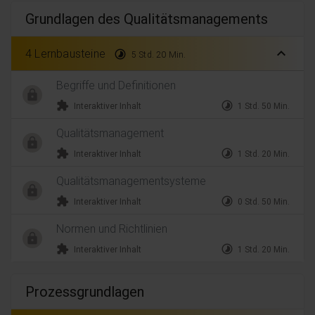
Grundlagen des Qualitätsmanagements
expand_less
4 Lernbausteine
timelapse
5 Std. 20 Min.
Begriffe und Definitionen
extension
timelapse
Interaktiver Inhalt
1 Std. 50 Min.
Qualitätsmanagement
extension
timelapse
Interaktiver Inhalt
1 Std. 20 Min.
Qualitätsmanagementsysteme
extension
timelapse
Interaktiver Inhalt
0 Std. 50 Min.
Normen und Richtlinien
extension
timelapse
Interaktiver Inhalt
1 Std. 20 Min.
Prozessgrundlagen