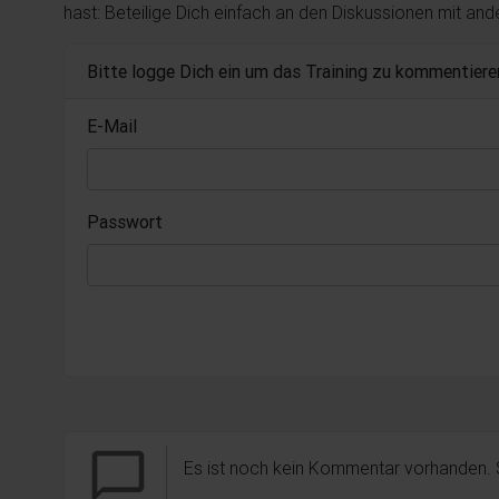
hast: Beteilige Dich einfach an den Diskussionen mit an
Bitte logge Dich ein um das Training zu kommentiere
E-Mail
Passwort
chat_bubble_outline
Es ist noch kein Kommentar vorhanden.