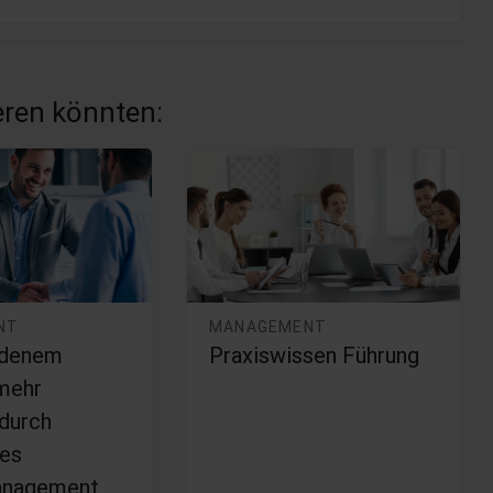
ieren könnten:
NT
MANAGEMENT
edenem
Praxiswissen Führung
mehr
 durch
tes
nagement