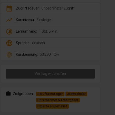
calendar_month
Zugriffsdauer:
Unbegrenzter Zugriff
trending_up
Kursniveau:
Einsteiger
timelapse
Lernumfang:
1 Std. 8 Min.
language
Sprache:
deutsch
fingerprint
Kurskennung:
53lzvQlnQw
Vertrag widerrufen
work
Zielgruppen:
Berufseinsteiger
Jobwechsler
Unternehmer & Arbeitgeber
Experte & Spezialist