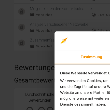
Möglichkeiten der Kontaktaufnahme
movie
timelapse
Video-Inhalt
0 Std. 5 
Analyse verschiedener Netzwerke
movie
timelapse
Video-Inhalt
0 Std. 6 
Zusammenfassung
movie
timelapse
Video-Inhalt
0 Std. 1 
Zustimmung
Bewertungen
Diese Webseite verwendet 
Gesamtbewertung
Wir verwenden Cookies, um I
und die Zugriffe auf unsere
Website an unsere Partner fü
Durchschnittliche
stars:
5
Bewertungen
0
möglicherweise mit weiteren
Bewertungen
stars:
4
Bewertungen
0
Dienste gesammelt haben.