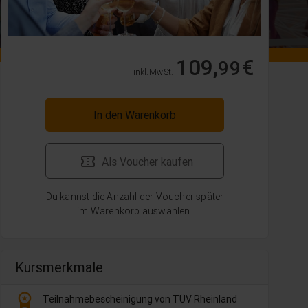
109,
€
99
inkl. MwSt.
In den Warenkorb
Als Voucher kaufen
Du kannst die Anzahl der Voucher später
im Warenkorb auswählen.
Kursmerkmale
workspace_premium
Teilnahmebescheinigung von TÜV Rheinland