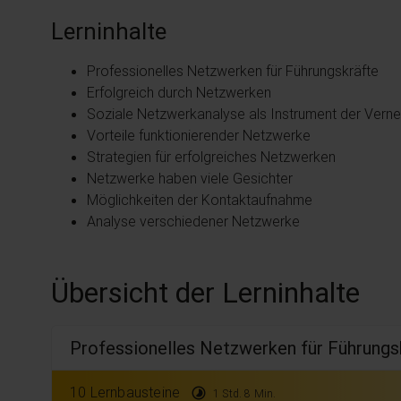
Lerninhalte
Professionelles Netzwerken für Führungskräft
Erfolgreich durch Netzwerken
Soziale Netzwerkanalyse als Instrument der Ver
Vorteile funktionierender Netzwerke
Strategien für erfolgreiches Netzwerken
Netzwerke haben viele Gesichter
Möglichkeiten der Kontaktaufnahme
Analyse verschiedener Netzwerke
Übersicht der Lerninhalte
Professionelles Netzwerken für Führung
10 Lernbausteine
timelapse
1 Std. 8 Min.