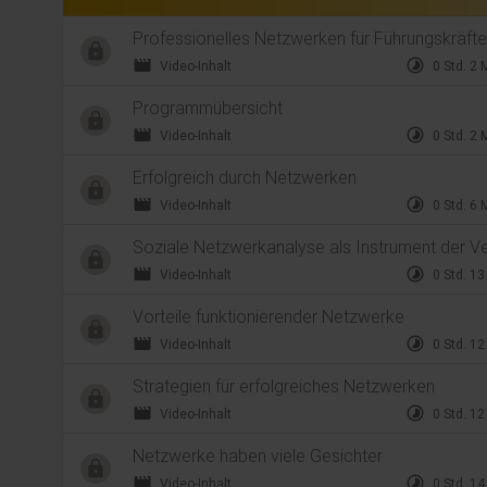
Professionelles Netzwerken für Führungskräft
movie
timelapse
Video-Inhalt
0 Std. 2 
Programmübersicht
movie
timelapse
Video-Inhalt
0 Std. 2 
Erfolgreich durch Netzwerken
movie
timelapse
Video-Inhalt
0 Std. 6 
Soziale Netzwerkanalyse als Instrument der 
movie
timelapse
Video-Inhalt
0 Std. 13
Vorteile funktionierender Netzwerke
movie
timelapse
Video-Inhalt
0 Std. 12
Strategien für erfolgreiches Netzwerken
movie
timelapse
Video-Inhalt
0 Std. 12
Netzwerke haben viele Gesichter
movie
timelapse
Video-Inhalt
0 Std. 14