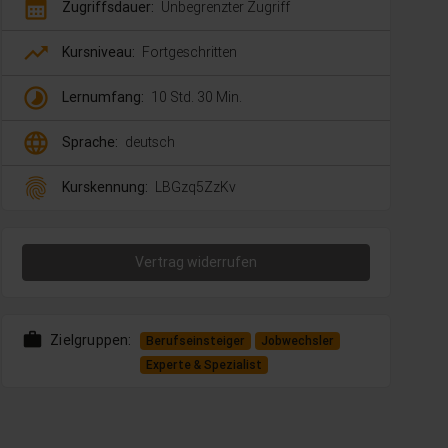
calendar_month
Zugriffsdauer:
Unbegrenzter Zugriff
trending_up
Kursniveau:
Fortgeschritten
timelapse
Lernumfang:
10 Std. 30 Min.
language
Sprache:
deutsch
fingerprint
Kurskennung:
LBGzq5ZzKv
Vertrag widerrufen
work
Zielgruppen:
Berufseinsteiger
Jobwechsler
Experte & Spezialist