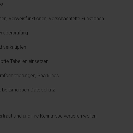
ys
nen, Verweisfunktionen, Verschachtelte Funktionen
tenüberprüfung
nd verknüpfen
üpfte Tabellen einsetzen
mmformatierungen, Sparklines
Arbeitsmappen-Dateischutz
traut sind und ihre Kenntnisse vertiefen wollen.