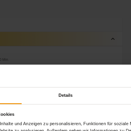
expand_less
0 Min.
Details
Cookies
nhalte und Anzeigen zu personalisieren, Funktionen für soziale
 Website zu analysieren. Außerdem geben wir Informationen zu 