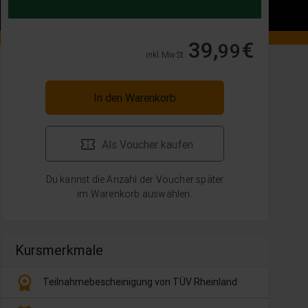
39,
€
99
inkl. MwSt.
In den Warenkorb
Als Voucher kaufen
Du kannst die Anzahl der Voucher später
im Warenkorb auswählen.
Kursmerkmale
workspace_premium
Teilnahmebescheinigung von TÜV Rheinland