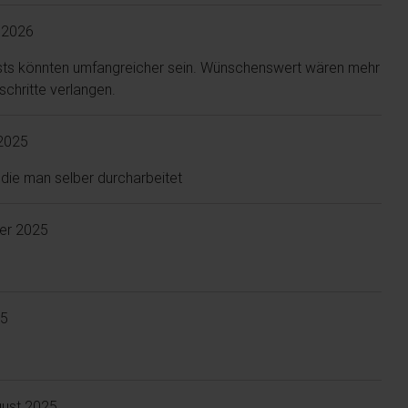
 2026
ests könnten umfangreicher sein. Wünschenswert wären mehr
chritte verlangen.
2025
die man selber durcharbeitet
er 2025
25
ust 2025