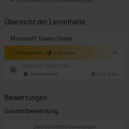
Suchfunktion, Filter und Befehlseingabe
Übersicht der Lerninhalte
Microsoft Teams Online
expand_less
1 Lernbausteine
timelapse
0 Std. 50 Min.
Microsoft Teams Online
extension
timelapse
Interaktiver Inhalt
0 Std. 50 Min.
Bewertungen
Gesamtbewertung
Durchschnittliche Bewertungen