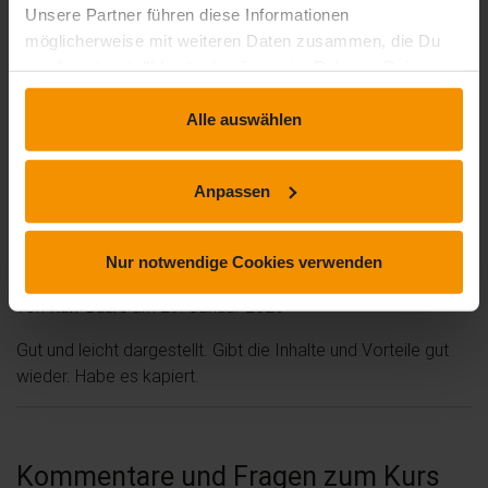
Unsere Partner führen diese Informationen
möglicherweise mit weiteren Daten zusammen, die Du
uns bereitgestellt hast oder die sie im Rahmen Deiner
von
Jochen H.
am 05. April 2020
Nutzung der Dienste gesammelt haben.
Alle auswählen
Die Themen zu Teams werden in aller Ausführlichkeit
behandelt. Die Aufgabenstellungen waren klar. Ich denke,
dass ich einen guten Einblick in Teams erhalten habe,
Anpassen
vielleicht auch ein wenig mehr; das wird sich bald zeigen.
Nur notwendige Cookies verwenden
von
Ralf Baars
am 29. Januar 2020
Gut und leicht dargestellt. Gibt die Inhalte und Vorteile gut
wieder. Habe es kapiert.
Kommentare und Fragen zum Kurs