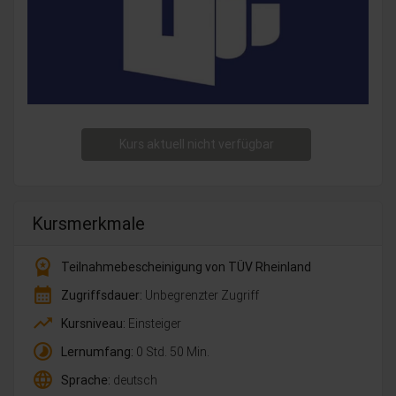
Kurs aktuell nicht verfügbar
Kursmerkmale
workspace_premium
Teilnahmebescheinigung von TÜV Rheinland
calendar_month
Zugriffsdauer:
Unbegrenzter Zugriff
trending_up
Kursniveau:
Einsteiger
timelapse
Lernumfang:
0 Std. 50 Min.
language
Sprache:
deutsch