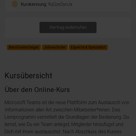
fingerprint
Kurskennung:
9qQzxOynJa
Vertrag widerrufen
Berufseinsteiger
Jobwechsler
Experte & Spezialist
Kursübersicht
Über den Online-Kurs
Microsoft Teams ist die neue Plattform zum Austausch von
Informationen aller Art zwischen Mitarbeiter*innen. Das
Lernprogramm vermittelt die Grundlagen der Bedienung. Du
lernst, wie Du ein Team anlegst, Mitglieder hinzufügst und
Dich mit ihnen austauschst. Nach Abschluss des Kurses