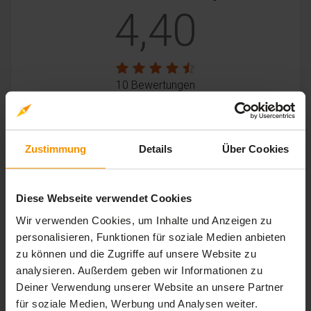
4,40
10 Bewertungen
stars:
5
Bewertungen
5
Zustimmung
Details
Über Cookies
stars:
4
Bewertungen
4
stars:
3
Bewertungen
1
Diese Webseite verwendet Cookies
stars:
2
Bewertungen
0
Wir verwenden Cookies, um Inhalte und Anzeigen zu
stars:
1
Bewertungen
0
personalisieren, Funktionen für soziale Medien anbieten
zu können und die Zugriffe auf unsere Website zu
analysieren. Außerdem geben wir Informationen zu
Deiner Verwendung unserer Website an unsere Partner
Rezensionen
für soziale Medien, Werbung und Analysen weiter.