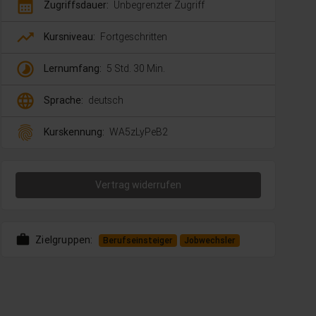
calendar_month
Zugriffsdauer:
Unbegrenzter Zugriff
trending_up
Kursniveau:
Fortgeschritten
timelapse
Lernumfang:
5 Std. 30 Min.
language
Sprache:
deutsch
fingerprint
Kurskennung:
WA5zLyPeB2
Vertrag widerrufen
work
Zielgruppen:
Berufseinsteiger
Jobwechsler