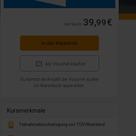
39,
€
99
inkl. MwSt.
In den Warenkorb
Als Voucher kaufen
Du kannst die Anzahl der Voucher später
im Warenkorb auswählen.
Kursmerkmale
workspace_premium
Teilnahmebescheinigung von TÜV Rheinland