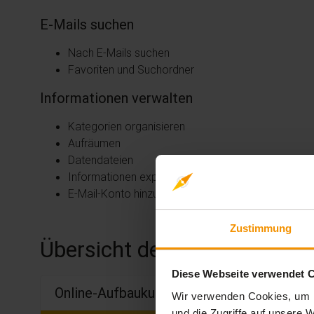
E-Mails suchen
Nach E-Mails suchen
Favoriten und Suchordner
Informationen verwalten
Kategorien organisieren
Aufräumen
Datendateien
Informationen exportieren
E-Mail-Konto hinzufügen
Zustimmung
Übersicht der Lerninhalte
Diese Webseite verwendet 
Online-Aufbaukurs Outlook 2016
Wir verwenden Cookies, um I
und die Zugriffe auf unsere