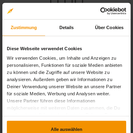
0,00
0 Bewertungen
Zustimmung
Details
Über Cookies
stars:
5
Bewertungen
0
Diese Webseite verwendet Cookies
stars:
4
Bewertungen
0
Wir verwenden Cookies, um Inhalte und Anzeigen zu
personalisieren, Funktionen für soziale Medien anbieten
stars:
3
Bewertungen
0
zu können und die Zugriffe auf unsere Website zu
stars:
2
Bewertungen
0
analysieren. Außerdem geben wir Informationen zu
Deiner Verwendung unserer Website an unsere Partner
stars:
1
Bewertungen
0
für soziale Medien, Werbung und Analysen weiter.
Unsere Partner führen diese Informationen
möglicherweise mit weiteren Daten zusammen, die Du
uns bereitgestellt hast oder die sie im Rahmen Deiner
Rezensionen
Nutzung der Dienste gesammelt haben.
Alle auswählen