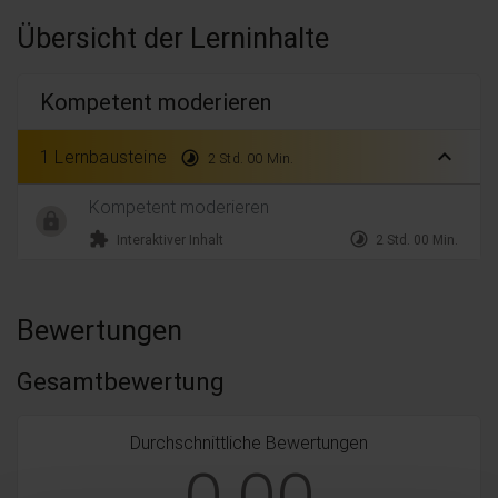
Übersicht der Lerninhalte
Kompetent moderieren
expand_less
1 Lernbausteine
timelapse
2 Std. 00 Min.
Kompetent moderieren
extension
timelapse
Interaktiver Inhalt
2 Std. 00 Min.
Bewertungen
Gesamtbewertung
Durchschnittliche Bewertungen