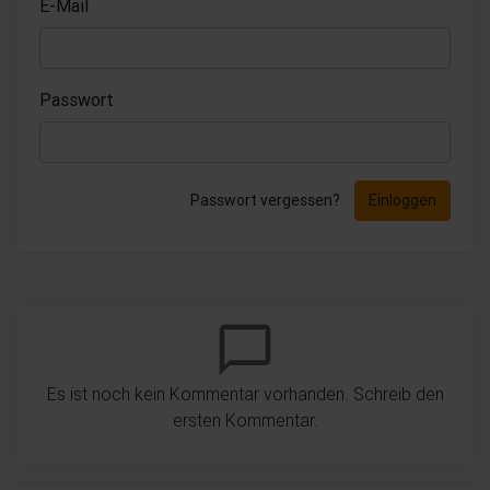
E-Mail
Passwort
Passwort vergessen?
Einloggen
chat_bubble_outline
Es ist noch kein Kommentar vorhanden. Schreib den
ersten Kommentar.