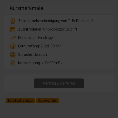
Kursmerkmale
workspace_premium
Teilnahmebescheinigung von TÜV Rheinland
calendar_month
Zugriffsdauer:
Unbegrenzter Zugriff
trending_up
Kursniveau:
Einsteiger
timelapse
Lernumfang:
2 Std. 00 Min.
language
Sprache:
deutsch
fingerprint
Kurskennung:
4lYzORYnDk
Vertrag widerrufen
Berufseinsteiger
Jobwechsler