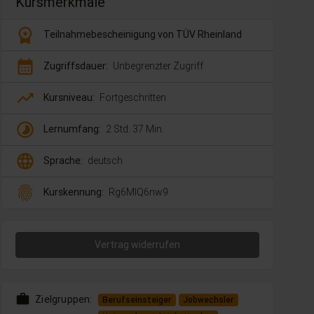
Kursmerkmale
workspace_premium
Teilnahmebescheinigung von TÜV Rheinland
calendar_month
Zugriffsdauer:
Unbegrenzter Zugriff
trending_up
Kursniveau:
Fortgeschritten
timelapse
Lernumfang:
2 Std. 37 Min.
language
Sprache:
deutsch
fingerprint
Kurskennung:
Rg6MlQ6nw9
Vertrag widerrufen
work
Zielgruppen:
Berufseinsteiger
Jobwechsler