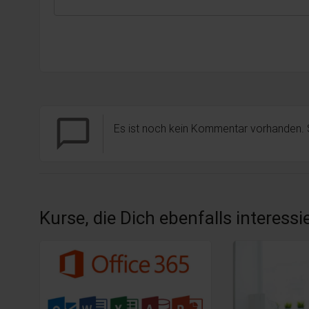
chat_bubble_outline
Es ist noch kein Kommentar vorhanden.
Kurse, die Dich ebenfalls interess