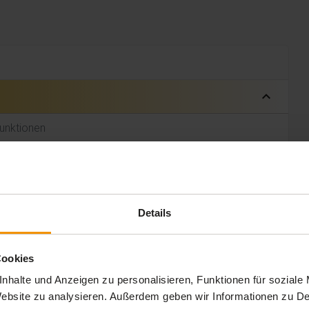
expand_less
Funktionen
 Min.
 Min.
Details
 Min.
Cookies
 Min.
nhalte und Anzeigen zu personalisieren, Funktionen für soziale
 Website zu analysieren. Außerdem geben wir Informationen zu 