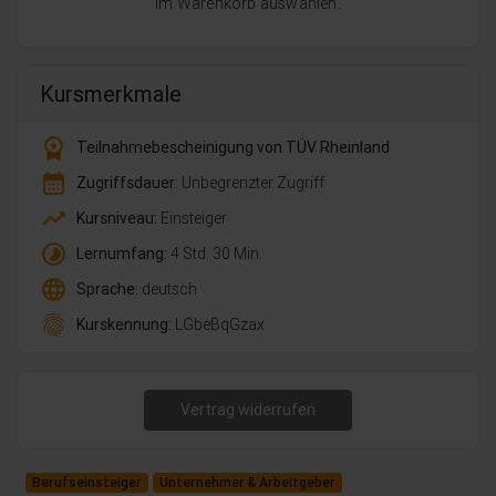
im Warenkorb auswählen.
Kursmerkmale
workspace_premium
Teilnahmebescheinigung von TÜV Rheinland
calendar_month
Zugriffsdauer:
Unbegrenzter Zugriff
trending_up
Kursniveau:
Einsteiger
timelapse
Lernumfang:
4 Std. 30 Min.
language
Sprache:
deutsch
fingerprint
Kurskennung:
LGbeBqGzax
Vertrag widerrufen
Berufseinsteiger
Unternehmer & Arbeitgeber