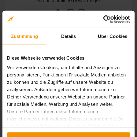
Durchschnittliche Bewertungen
4,00
Zustimmung
Details
Über Cookies
1 Bewertung
Diese Webseite verwendet Cookies
stars:
5
Bewertungen
0
Wir verwenden Cookies, um Inhalte und Anzeigen zu
stars:
4
Bewertungen
1
personalisieren, Funktionen für soziale Medien anbieten
zu können und die Zugriffe auf unsere Website zu
stars:
3
Bewertungen
0
analysieren. Außerdem geben wir Informationen zu
stars:
2
Bewertungen
0
Deiner Verwendung unserer Website an unsere Partner
für soziale Medien, Werbung und Analysen weiter.
stars:
1
Bewertungen
0
Unsere Partner führen diese Informationen
möglicherweise mit weiteren Daten zusammen, die Du
uns bereitgestellt hast oder die sie im Rahmen Deiner
Nutzung der Dienste gesammelt haben.
Rezensionen