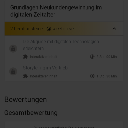
Grundlagen Neukundengewinnung im
digitalen Zeitalter
expand_less
2 Lernbausteine
timelapse
4 Std. 30 Min.
Die Akquise mit digitalen Technologien
erleichtern
extension
timelapse
Interaktiver Inhalt
3 Std. 00 Min.
Storytelling im Vertrieb
extension
timelapse
Interaktiver Inhalt
1 Std. 30 Min.
Bewertungen
Gesamtbewertung