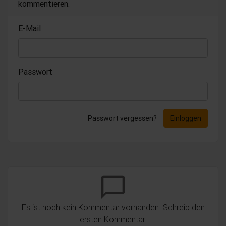
kommentieren.
E-Mail
Passwort
Passwort vergessen?
Einloggen
chat_bubble_outline
Es ist noch kein Kommentar vorhanden. Schreib den
ersten Kommentar.