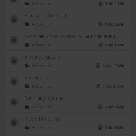
movie
timelapse
Video-Inhalt
0 Std. 1 Min.
Programmübersicht
movie
timelapse
Video-Inhalt
0 Std. 2 Min.
Nationale und europäische Harmonisierung
movie
timelapse
Video-Inhalt
0 Std. 8 Min.
Anwendungsfälle
movie
timelapse
Video-Inhalt
0 Std. 12 Min.
Abgrenzungen
movie
timelapse
Video-Inhalt
0 Std. 21 Min.
Rechnungsstellung
movie
timelapse
Video-Inhalt
0 Std. 4 Min.
MOSS-Regelung
movie
timelapse
Video-Inhalt
0 Std. 8 Min.