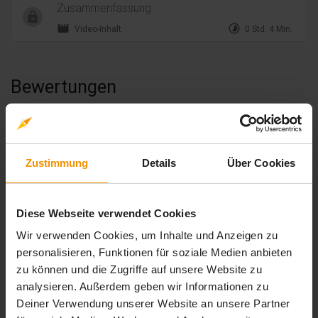
Zusammenfassung
movie
timelapse
Video-Inhalt
0 Std. 4 Min.
Bewertungen
Gesamtbewertung
Durchschnittliche Bewertungen
Zustimmung
Details
Über Cookies
0,00
Diese Webseite verwendet Cookies
Wir verwenden Cookies, um Inhalte und Anzeigen zu
0 Bewertungen
personalisieren, Funktionen für soziale Medien anbieten
zu können und die Zugriffe auf unsere Website zu
analysieren. Außerdem geben wir Informationen zu
stars:
5
Bewertungen
0
Deiner Verwendung unserer Website an unsere Partner