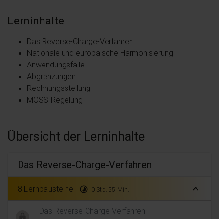
Lerninhalte
Das Reverse-Charge-Verfahren
Nationale und europäische Harmonisierung
Anwendungsfälle
Abgrenzungen
Rechnungsstellung
MOSS-Regelung
Übersicht der Lerninhalte
Das Reverse-Charge-Verfahren
expand_less
8 Lernbausteine
timelapse
0 Std. 55 Min.
Das Reverse-Charge-Verfahren