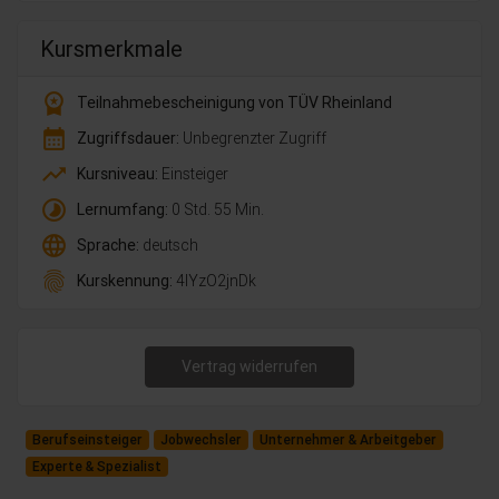
Kursmerkmale
workspace_premium
Teilnahmebescheinigung von TÜV Rheinland
calendar_month
Zugriffsdauer:
Unbegrenzter Zugriff
trending_up
Kursniveau:
Einsteiger
timelapse
Lernumfang:
0 Std. 55 Min.
language
Sprache:
deutsch
fingerprint
Kurskennung:
4lYzO2jnDk
Vertrag widerrufen
Berufseinsteiger
Jobwechsler
Unternehmer & Arbeitgeber
Experte & Spezialist