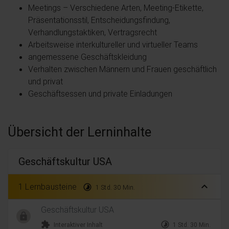
Meetings – Verschiedene Arten, Meeting-Etikette,
Präsentationsstil, Entscheidungsfindung,
Verhandlungstaktiken, Vertragsrecht
Arbeitsweise interkultureller und virtueller Teams
angemessene Geschäftskleidung
Verhalten zwischen Männern und Frauen geschäftlich
und privat
Geschäftsessen und private Einladungen
Übersicht der Lerninhalte
Geschäftskultur USA
expand_less
1 Lernbausteine
timelapse
1 Std. 30 Min.
Geschäftskultur USA
extension
timelapse
Interaktiver Inhalt
1 Std. 30 Min.