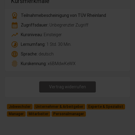
Kursmerkmale
workspace_premium
Teilnahmebescheinigung von TÜV Rheinland
calendar_month
Zugriffsdauer:
Unbegrenzter Zugriff
trending_up
Kursniveau:
Einsteiger
timelapse
Lernumfang:
1 Std. 30 Min.
language
Sprache:
deutsch
fingerprint
Kurskennung:
x6BMdwKeWX
Vertrag widerrufen
Jobwechsler
Unternehmer & Arbeitgeber
Experte & Spezialist
Manager
Mitarbeiter
Personalmanager