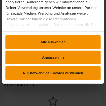
analysieren. Außerdem geben wir Informationen zu
Deiner Verwendung unserer Website an unsere Partner
1 Bewertung
für soziale Medien, Werbung und Analysen weiter.
Unsere Partner führen diese Informationen
möglicherweise mit weiteren Daten zusammen, die Du
stars:
5
Bewertungen
1
uns bereitgestellt hast oder die sie im Rahmen Deiner
stars:
4
Bewertungen
0
Nutzung der Dienste gesammelt haben.
Alle auswählen
stars:
3
Bewertungen
0
stars:
2
Bewertungen
0
Anpassen
stars:
1
Bewertungen
0
Nur notwendige Cookies verwenden
Rezensionen
star_border