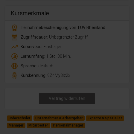
Kursmerkmale
workspace_premium
Teilnahmebescheinigung von TÜV Rheinland
calendar_month
Zugriffsdauer:
Unbegrenzter Zugriff
trending_up
Kursniveau:
Einsteiger
timelapse
Lernumfang:
1 Std. 30 Min.
language
Sprache:
deutsch
fingerprint
Kurskennung:
9Z4My3lz2x
Vertrag widerrufen
Jobwechsler
Unternehmer & Arbeitgeber
Experte & Spezialist
Manager
Mitarbeiter
Personalmanager