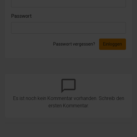
Passwort
Passwort vergessen?
Einloggen
chat_bubble_outline
Es ist noch kein Kommentar vorhanden. Schreib den
ersten Kommentar.