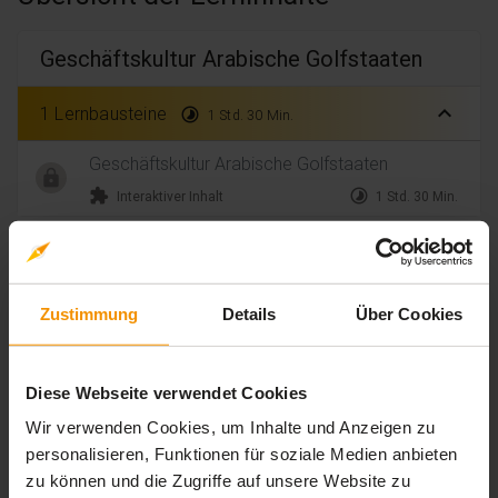
Geschäftskultur Arabische Golfstaaten
expand_less
1 Lernbausteine
timelapse
1 Std. 30 Min.
Geschäftskultur Arabische Golfstaaten
extension
timelapse
Interaktiver Inhalt
1 Std. 30 Min.
Bewertungen
Zustimmung
Details
Über Cookies
Gesamtbewertung
Diese Webseite verwendet Cookies
Durchschnittliche Bewertungen
5,00
Wir verwenden Cookies, um Inhalte und Anzeigen zu
personalisieren, Funktionen für soziale Medien anbieten
zu können und die Zugriffe auf unsere Website zu