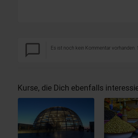
chat_bubble_outline
Es ist noch kein Kommentar vorhanden.
Kurse, die Dich ebenfalls interess