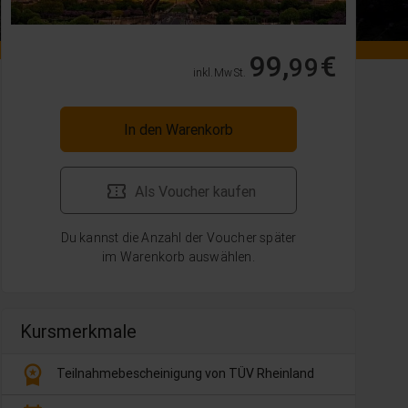
99,
€
99
inkl. MwSt.
In den Warenkorb
Als Voucher kaufen
Du kannst die Anzahl der Voucher später
im Warenkorb auswählen.
Kursmerkmale
workspace_premium
Teilnahmebescheinigung von TÜV Rheinland