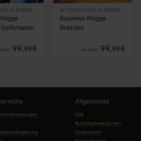
INTERKULTURELLE KOMPETENZ
INTERKULTURELLE KOMPETENZ
Knigge
Business-Knigge
 Golfstaaten
Brasilien
99,
€
99,
€
99
99
. MwSt.
inkl. MwSt.
ereiche
Allgemeines
utzunterweisungen
AGB
Nutzungsbedingungen
sbildungsbegleitung
Datenschutz