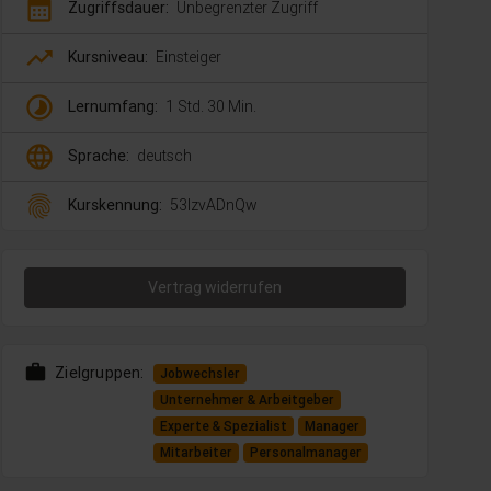
calendar_month
Zugriffsdauer:
Unbegrenzter Zugriff
trending_up
Kursniveau:
Einsteiger
timelapse
Lernumfang:
1 Std. 30 Min.
language
Sprache:
deutsch
fingerprint
Kurskennung:
53lzvADnQw
Vertrag widerrufen
work
Zielgruppen:
Jobwechsler
Unternehmer & Arbeitgeber
Experte & Spezialist
Manager
Mitarbeiter
Personalmanager