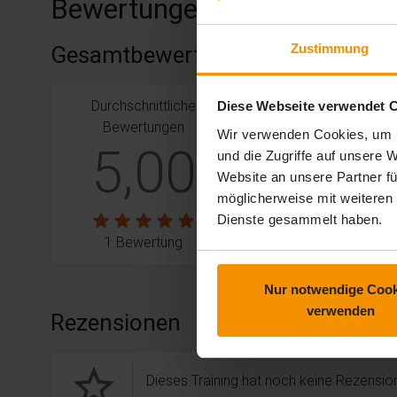
Bewertungen
Zustimmung
Gesamtbewertung
Durchschnittliche
stars:
5
Bewertungen
Diese Webseite verwendet 
1
Bewertungen
Wir verwenden Cookies, um I
stars:
4
Bewertungen
0
5,00
und die Zugriffe auf unsere
stars:
3
Bewertungen
0
Website an unsere Partner fü
möglicherweise mit weiteren
stars:
2
Bewertungen
0
Dienste gesammelt haben.
stars:
1
Bewertungen
0
1 Bewertung
Nur notwendige Cook
verwenden
Rezensionen
star_border
Dieses Training hat noch keine Rezension