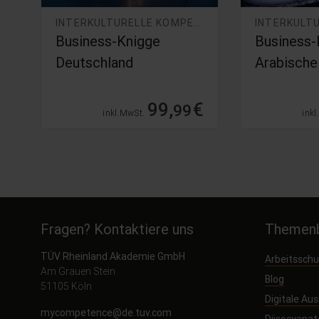
TENZ
INTERKULTURELLE KOMPETENZ
Business-Knigge
Business-
Deutschland
Arabische
€
99,
€
99
inkl. MwSt.
inkl
Fragen? Kontaktiere uns
Themenb
TÜV Rheinland Akademie GmbH
Arbeitssch
Am Grauen Stein
Blog
51105 Köln
Digitale Au
mycompetence@de.tuv.com