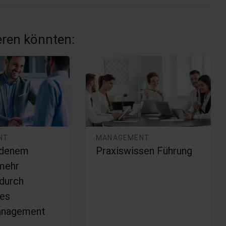
ieren könnten:
NT
MANAGEMENT
edenem
Praxiswissen Führung
mehr
 durch
tes
nagement