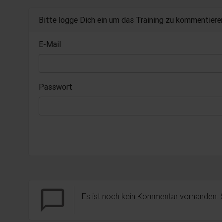
Bitte logge Dich ein um das Training zu kommentiere
E-Mail
Passwort
chat_bubble_outline
Es ist noch kein Kommentar vorhanden.