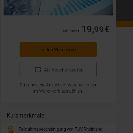
19,
€
99
inkl. MwSt.
In den Warenkorb
Als Voucher kaufen
Du kannst die Anzahl der Voucher später
im Warenkorb auswählen.
Kursmerkmale
workspace_premium
Teilnahmebescheinigung von TÜV Rheinland