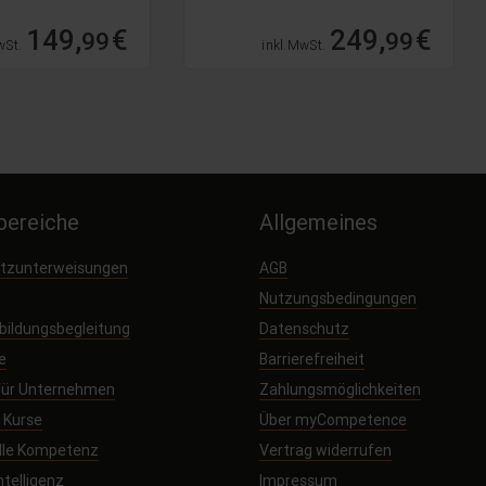
149,
€
249,
€
99
99
wSt.
inkl. MwSt.
ereiche
Allgemeines
utzunterweisungen
AGB
Nutzungsbedingungen
sbildungsbegleitung
Datenschutz
e
Barrierefreiheit
 für Unternehmen
Zahlungsmöglichkeiten
e Kurse
Über myCompetence
elle Kompetenz
Vertrag widerrufen
ntelligenz
Impressum