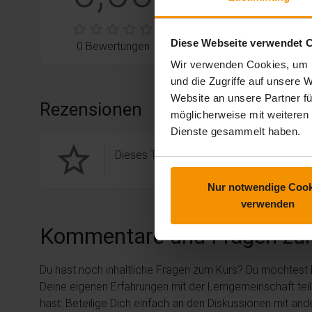
stars:
2
Bewertungen
0
stars:
1
Bewertungen
0
Diese Webseite verwendet 
0 Bewertungen
Wir verwenden Cookies, um I
und die Zugriffe auf unsere
Website an unsere Partner fü
Rezensionen
möglicherweise mit weiteren
Dienste gesammelt haben.
star_border
Dieses Training hat noch keine Rezension
Nur notwendige Cook
verwenden
Kommentare und Fragen zu
Du hast noch inhaltliche Fragen zum Kurs? Du möchtest
Deine eigenen Erfahrungen mit der Lerngemeinschaft tei
hast: Beteilige Dich einfach an den Diskussionen mit an