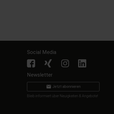
9,
€
3
99
inkl. MwSt.
inkl. MwSt.
Social Media
facebook
Xing
Instagram
LinkedIn
Newsletter
email
Jetzt abonnieren
Bleib informiert über Neuigkeiten & Angebote!