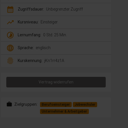
calendar_month
Zugriffsdauer:
Unbegrenzter Zugriff
trending_up
Kursniveau:
Einsteiger
timelapse
Lernumfang:
0 Std. 25 Min.
language
Sprache:
englisch
fingerprint
Kurskennung:
jKn1rr4z1A
Vertrag widerrufen
work
Zielgruppen:
Berufseinsteiger
Jobwechsler
Unternehmer & Arbeitgeber