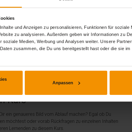
Cookies
nhalte und Anzeigen zu personalisieren, Funktionen für soziale
 Website zu analysieren. Außerdem geben wir Informationen zu 
r soziale Medien, Werbung und Analysen weiter. Unsere Partner
 Daten zusammen, die Du uns bereitgestellt hast oder die sie 
 erhalten.
ies
Anpassen
m Kurs
 Dir ein genaueres Bild vom Ablauf machen? Egal ob Du
len möchtest oder vorab Rückfragen zu einzelnen Inhalten
deren Lernenden zu diesem Kurs.