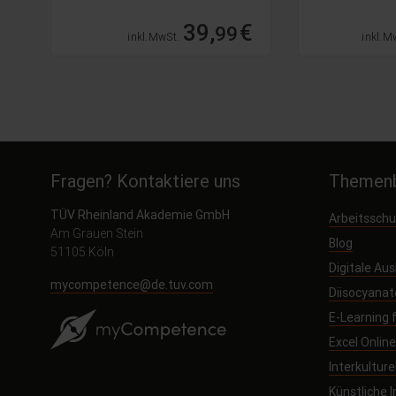
€
39,
€
99
inkl. MwSt.
inkl. M
Fragen? Kontaktiere uns
Themenb
TÜV Rheinland Akademie GmbH
Arbeitssch
Am Grauen Stein
Blog
51105 Köln
Digitale Au
mycompetence@de.tuv.com
Diisocyanat
E-Learning
Excel Onlin
Interkultur
Künstliche I