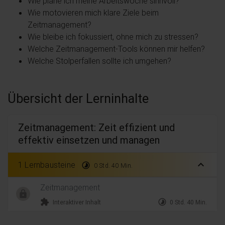
Wie plane ich meine Arbeitswoche sinnvoll?
Wie motovieren mich klare Ziele beim
Zeitmanagement?
Wie bleibe ich fokussiert, ohne mich zu stressen?
Welche Zeitmanagement-Tools können mir helfen?
Welche Stolperfallen sollte ich umgehen?
Übersicht der Lerninhalte
Zeitmanagement: Zeit effizient und
effektiv einsetzen und managen
expand_less
1 Lernbausteine
timelapse
0 Std. 40 Min.
Zeitmanagement
extension
timelapse
Interaktiver Inhalt
0 Std. 40 Min.