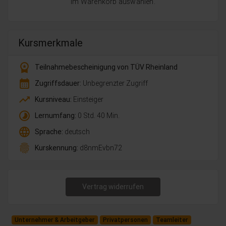
im Warenkorb auswählen.
Kursmerkmale
workspace_premium
Teilnahmebescheinigung von TÜV Rheinland
calendar_month
Zugriffsdauer:
Unbegrenzter Zugriff
trending_up
Kursniveau:
Einsteiger
timelapse
Lernumfang:
0 Std. 40 Min.
language
Sprache:
deutsch
fingerprint
Kurskennung:
d8nmEvbn72
Vertrag widerrufen
Unternehmer & Arbeitgeber
Privatpersonen
Teamleiter