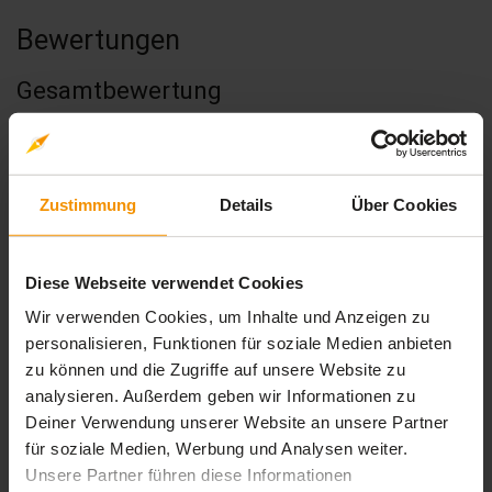
Bewertungen
Gesamtbewertung
Durchschnittliche Bewertungen
0,00
Zustimmung
Details
Über Cookies
Diese Webseite verwendet Cookies
0 Bewertungen
Wir verwenden Cookies, um Inhalte und Anzeigen zu
personalisieren, Funktionen für soziale Medien anbieten
zu können und die Zugriffe auf unsere Website zu
stars:
5
Bewertungen
0
analysieren. Außerdem geben wir Informationen zu
stars:
4
Bewertungen
0
Deiner Verwendung unserer Website an unsere Partner
für soziale Medien, Werbung und Analysen weiter.
stars:
3
Bewertungen
0
Unsere Partner führen diese Informationen
stars: