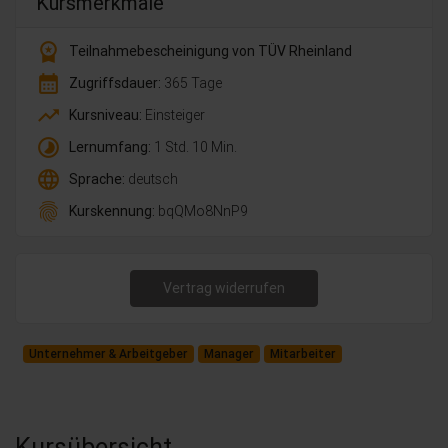
Kursmerkmale
workspace_premium
Teilnahmebescheinigung von TÜV Rheinland
calendar_month
Zugriffsdauer:
365 Tage
trending_up
Kursniveau:
Einsteiger
timelapse
Lernumfang:
1 Std. 10 Min.
language
Sprache:
deutsch
fingerprint
Kurskennung:
bqQMo8NnP9
Vertrag widerrufen
Unternehmer & Arbeitgeber
Manager
Mitarbeiter
Kursübersicht