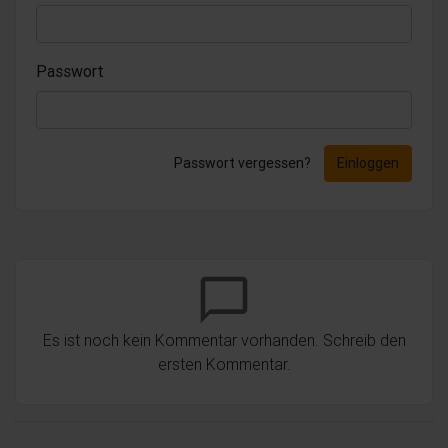
Passwort
Passwort vergessen?
Einloggen
chat_bubble_outline
Es ist noch kein Kommentar vorhanden. Schreib den
ersten Kommentar.