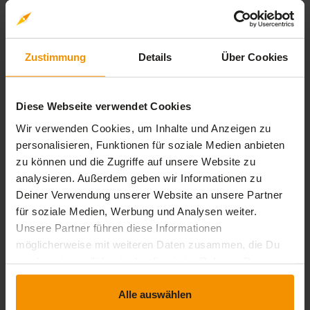
Weitere Kurse zum Thema
Zeitmanagement
Zustimmung
Details
Über Cookies
Noch nicht der richtige Kurs für Ihre Bedürfnisse? Wie wäre
es mit dem Onlinekurs Effizienz und Effektivität steigern: Die
Diese Webseite verwendet Cookies
10 besten Techniken
Wir verwenden Cookies, um Inhalte und Anzeigen zu
personalisieren, Funktionen für soziale Medien anbieten
Übersicht der Lerninhalte
zu können und die Zugriffe auf unsere Website zu
analysieren. Außerdem geben wir Informationen zu
Deiner Verwendung unserer Website an unsere Partner
Zeitmanagement
für soziale Medien, Werbung und Analysen weiter.
Unsere Partner führen diese Informationen
expand_less
2 Lernbausteine
timelapse
1 Std. 10 Min.
möglicherweise mit weiteren Daten zusammen, die Du
uns bereitgestellt hast oder die sie im Rahmen Deiner
Zeit­management
Nutzung der Dienste gesammelt haben.
extension
timelapse
Interaktiver Inhalt
1 Std. 10 Min.
Alle auswählen