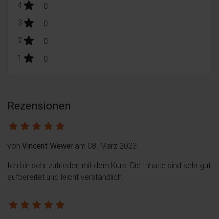
stars:
4
Bewertungen
0
stars:
3
Bewertungen
0
stars:
2
Bewertungen
0
stars:
1
Bewertungen
0
Rezensionen
von
Vincent Wewer
am 08. März 2023
Ich bin sehr zufrieden mit dem Kurs. Die Inhalte sind sehr gut
aufbereitet und leicht verständlich.