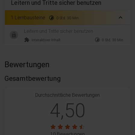
Leitern und Tritte sicher benutzen
expand_less
1 Lernbausteine
timelapse
0 Std. 30 Min.
Leitern und Tritte sicher benutzen
extension
timelapse
Interaktiver Inhalt
0 Std. 30 Min.
Bewertungen
Gesamtbewertung
Durchschnittliche Bewertungen
4,50
10 Bewertungen