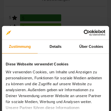
stars:
5
Bewertungen
5
stars:
4
Bewertungen
5
stars:
3
Bewertungen
0
stars:
2
Bewertungen
0
Zustimmung
Details
Über Cookies
stars:
1
Bewertungen
0
Diese Webseite verwendet Cookies
Wir verwenden Cookies, um Inhalte und Anzeigen zu
Rezensionen
personalisieren, Funktionen für soziale Medien anbieten
zu können und die Zugriffe auf unsere Website zu
analysieren. Außerdem geben wir Informationen zu
Deiner Verwendung unserer Website an unsere Partner
von
Anonymous User
am 07. Mai 2026
für soziale Medien, Werbung und Analysen weiter.
sehr gut
Unsere Partner führen diese Informationen