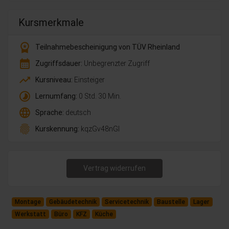
Kursmerkmale
workspace_premium
Teilnahmebescheinigung von TÜV Rheinland
calendar_month
Zugriffsdauer:
Unbegrenzter Zugriff
trending_up
Kursniveau:
Einsteiger
timelapse
Lernumfang:
0 Std. 30 Min.
language
Sprache:
deutsch
fingerprint
Kurskennung:
kqzGv48nGl
Vertrag widerrufen
Montage
Gebäudetechnik
Servicetechnik
Baustelle
Lager
Werkstatt
Büro
KFZ
Küche