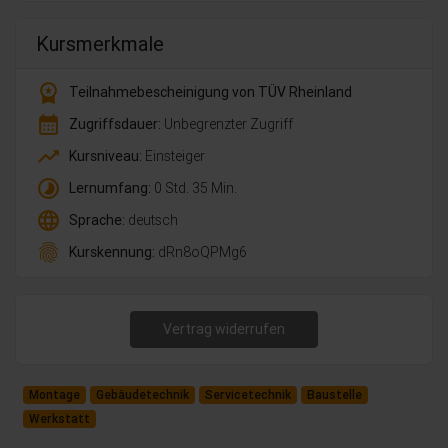
Kursmerkmale
workspace_premium
Teilnahmebescheinigung von TÜV Rheinland
calendar_month
Zugriffsdauer:
Unbegrenzter Zugriff
trending_up
Kursniveau:
Einsteiger
timelapse
Lernumfang:
0 Std. 35 Min.
language
Sprache:
deutsch
fingerprint
Kurskennung:
dRn8oQPMg6
Vertrag widerrufen
Montage
Gebäudetechnik
Servicetechnik
Baustelle
Werkstatt