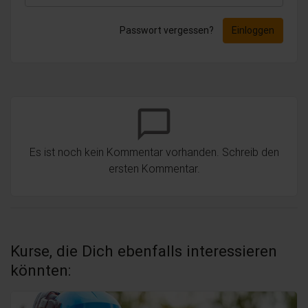
Passwort vergessen?
Einloggen
chat_bubble_outline
Es ist noch kein Kommentar vorhanden. Schreib den
ersten Kommentar.
Kurse, die Dich ebenfalls interessieren
könnten: