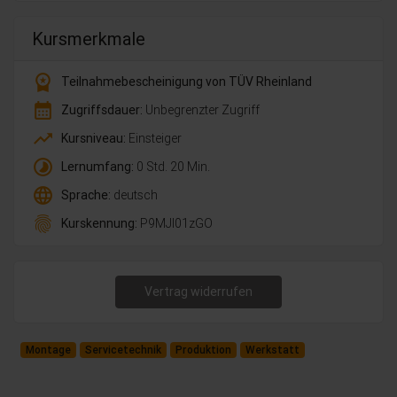
Kursmerkmale
workspace_premium
Teilnahmebescheinigung von TÜV Rheinland
calendar_month
Zugriffsdauer:
Unbegrenzter Zugriff
trending_up
Kursniveau:
Einsteiger
timelapse
Lernumfang:
0 Std. 20 Min.
language
Sprache:
deutsch
fingerprint
Kurskennung:
P9MJl01zGO
Vertrag widerrufen
Montage
Servicetechnik
Produktion
Werkstatt