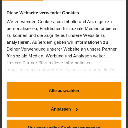
stars:
2
Bewertungen
0
Diese Webseite verwendet Cookies
stars:
1
Bewertungen
0
Wir verwenden Cookies, um Inhalte und Anzeigen zu
personalisieren, Funktionen für soziale Medien anbieten
zu können und die Zugriffe auf unsere Website zu
analysieren. Außerdem geben wir Informationen zu
Rezensionen
Deiner Verwendung unserer Website an unsere Partner
für soziale Medien, Werbung und Analysen weiter.
star_border
Unsere Partner führen diese Informationen
möglicherweise mit weiteren Daten zusammen, die Du
Dieses Training hat noch keine Rezension erhalten.
uns bereitgestellt hast oder die sie im Rahmen Deiner
Nutzung der Dienste gesammelt haben.
Alle auswählen
Kommentare und Fragen zum Kurs
Anpassen
Du hast noch inhaltliche Fragen zum Kurs? Du möchtest Dir
ein genaueres Bild vom Ablauf machen? Egal ob Du Deine
Nur notwendige Cookies verwenden