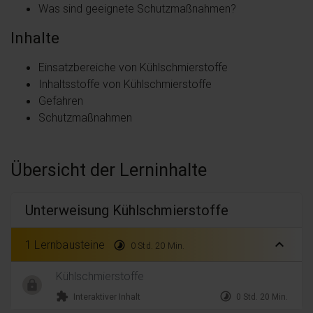
Was sind geeignete Schutzmaßnahmen?
Inhalte
Einsatzbereiche von Kühlschmierstoffe
Inhaltsstoffe von Kühlschmierstoffe
Gefahren
Schutzmaßnahmen
Übersicht der Lerninhalte
Unterweisung Kühlschmierstoffe
expand_less
1 Lernbausteine
timelapse
0 Std. 20 Min.
Kühlschmierstoffe
extension
timelapse
Interaktiver Inhalt
0 Std. 20 Min.