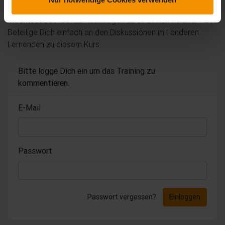
eigenen Erfahrungen mit der Lerngemeinschaft teilen
möchtest oder vorab Rückfragen zu einzelnen Inhalten hast:
Beteilige Dich einfach an den Diskussionen mit anderen
Lernenden zu diesem Kurs.
Bitte logge Dich ein um das Training zu
kommentieren.
E-Mail
Passwort
Passwort vergessen?
Einloggen