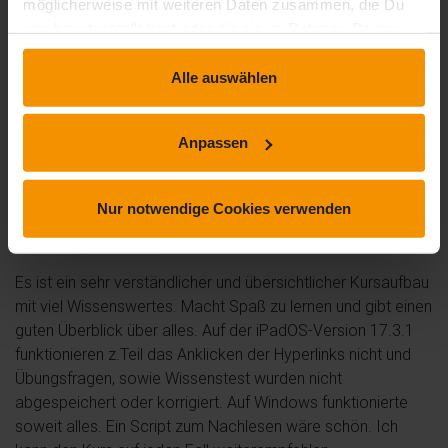
möglicherweise mit weiteren Daten zusammen, die Du
uns bereitgestellt hast oder die sie im Rahmen Deiner
Nutzung der Dienste gesammelt haben.
Alle auswählen
von
Benjamin-Régis Klein
am 25. März 2026
Sehr gut, erklärt, erläutert, bildlich und gut verständlich
Anpassen
dargestellt.
Nur notwendige Cookies verwenden
von
Patricia Wagener
am 25. August 2025
Es ist ein sehr verständlicher und übersichtlicher Kursaufbau
mit viel Wissenswertes. Macht Spaß zu lernen und gibt einen
guten Überblick über alles. Auf der iPadOS-Version 17.3.1
funktionieren z.Teil das Anklicken der Hyperlinks nicht und
Übungsfragen, sowie Wissenstest wurden nicht
abgespeichert oder korrigiert. Auf Windows funktionierte
soweit alles. Ein Script zum Nachlesen wäre schön. Ich