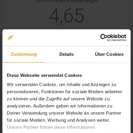
Durchschnittliche Bewertungen
4,65
62 Bewertungen
Zustimmung
Details
Über Cookies
stars:
5
Bewertungen
42
stars:
4
Bewertungen
18
Diese Webseite verwendet Cookies
stars:
3
Bewertungen
2
Wir verwenden Cookies, um Inhalte und Anzeigen zu
personalisieren, Funktionen für soziale Medien anbieten
stars:
2
Bewertungen
0
zu können und die Zugriffe auf unsere Website zu
stars:
1
Bewertungen
0
analysieren. Außerdem geben wir Informationen zu
Deiner Verwendung unserer Website an unsere Partner
für soziale Medien, Werbung und Analysen weiter.
Unsere Partner führen diese Informationen
Rezensionen