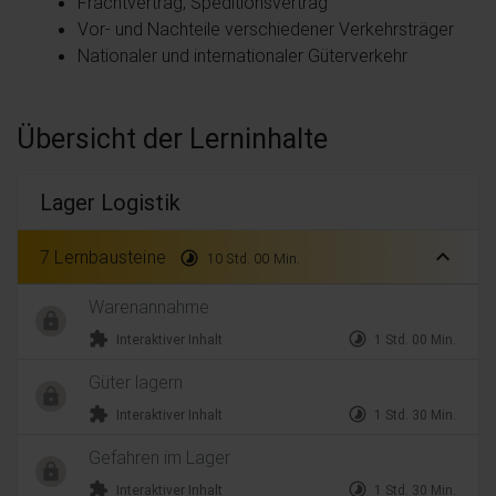
Frachtvertrag, Speditionsvertrag
Vor- und Nachteile verschiedener Verkehrsträger
Nationaler und internationaler Güterverkehr
Übersicht der Lerninhalte
Lager Logistik
expand_less
7 Lernbausteine
timelapse
10 Std. 00 Min.
Warenannahme
extension
timelapse
Interaktiver Inhalt
1 Std. 00 Min.
Güter lagern
extension
timelapse
Interaktiver Inhalt
1 Std. 30 Min.
Gefahren im Lager
extension
timelapse
Interaktiver Inhalt
1 Std. 30 Min.