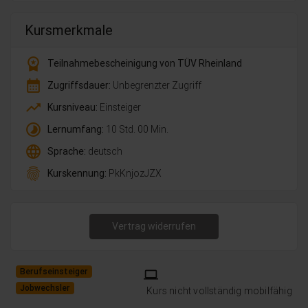
Kursmerkmale
workspace_premium
Teilnahmebescheinigung von TÜV Rheinland
calendar_month
Zugriffsdauer:
Unbegrenzter Zugriff
trending_up
Kursniveau:
Einsteiger
timelapse
Lernumfang:
10 Std. 00 Min.
language
Sprache:
deutsch
fingerprint
Kurskennung:
PkKnjozJZX
Vertrag widerrufen
Berufseinsteiger
laptop
Jobwechsler
Kurs nicht vollständig mobilfähig