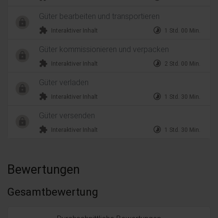
Güter bearbeiten und transportieren
extension
timelapse
Interaktiver Inhalt
1 Std. 00 Min.
Güter kommissionieren und verpacken
extension
timelapse
Interaktiver Inhalt
2 Std. 00 Min.
Güter verladen
extension
timelapse
Interaktiver Inhalt
1 Std. 30 Min.
Güter versenden
extension
timelapse
Interaktiver Inhalt
1 Std. 30 Min.
Bewertungen
Gesamtbewertung