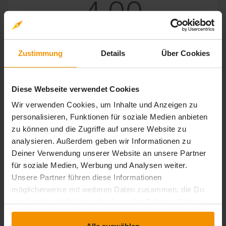
4,00
1 Bewertung
Zustimmung
Details
Über Cookies
Diese Webseite verwendet Cookies
stars:
5
Bewertungen
0
Wir verwenden Cookies, um Inhalte und Anzeigen zu
stars:
4
Bewertungen
1
personalisieren, Funktionen für soziale Medien anbieten
stars:
3
Bewertungen
0
zu können und die Zugriffe auf unsere Website zu
analysieren. Außerdem geben wir Informationen zu
stars:
2
Bewertungen
0
Deiner Verwendung unserer Website an unsere Partner
stars:
1
Bewertungen
0
für soziale Medien, Werbung und Analysen weiter.
Unsere Partner führen diese Informationen
möglicherweise mit weiteren Daten zusammen, die Du
uns bereitgestellt hast oder die sie im Rahmen Deiner
Rezensionen
Nutzung der Dienste gesammelt haben.
Alle auswählen