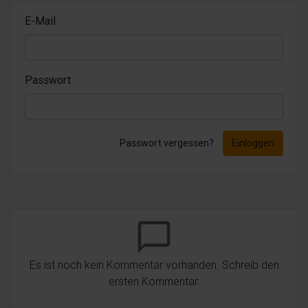
E-Mail
Passwort
Passwort vergessen?
Einloggen
chat_bubble_outline
Es ist noch kein Kommentar vorhanden. Schreib den
ersten Kommentar.