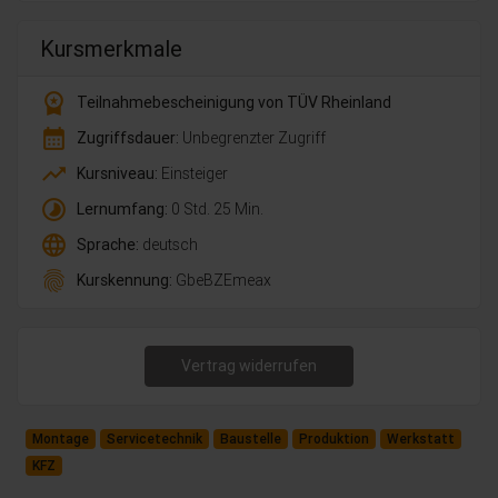
Kursmerkmale
workspace_premium
Teilnahmebescheinigung von TÜV Rheinland
calendar_month
Zugriffsdauer:
Unbegrenzter Zugriff
trending_up
Kursniveau:
Einsteiger
timelapse
Lernumfang:
0 Std. 25 Min.
language
Sprache:
deutsch
fingerprint
Kurskennung:
GbeBZEmeax
Vertrag widerrufen
Montage
Servicetechnik
Baustelle
Produktion
Werkstatt
KFZ