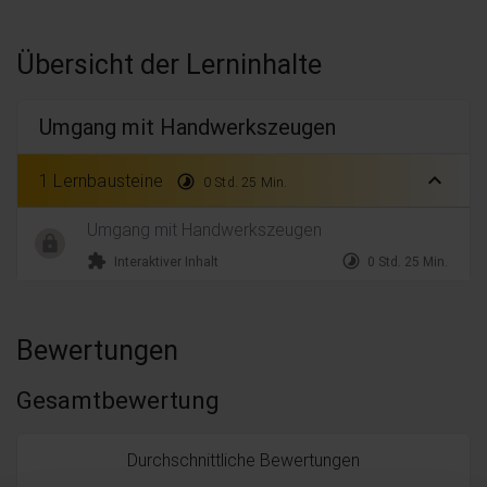
Übersicht der Lerninhalte
Umgang mit Handwerkszeugen
expand_less
1 Lernbausteine
timelapse
0 Std. 25 Min.
Umgang mit Handwerkszeugen
extension
timelapse
Interaktiver Inhalt
0 Std. 25 Min.
Bewertungen
Gesamtbewertung
Durchschnittliche Bewertungen