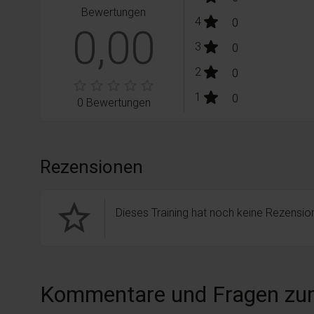
Bewertungen
stars:
4
Bewertungen
0
0,00
stars:
3
Bewertungen
0
stars:
2
Bewertungen
0
stars:
1
Bewertungen
0
0 Bewertungen
Rezensionen
star_border
Dieses Training hat noch keine Rezension
Kommentare und Fragen zu