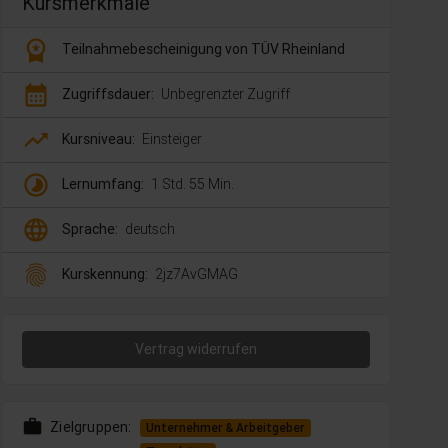
Kursmerkmale
workspace_premium
Teilnahmebescheinigung von TÜV Rheinland
calendar_month
Zugriffsdauer:
Unbegrenzter Zugriff
trending_up
Kursniveau:
Einsteiger
timelapse
Lernumfang:
1 Std. 55 Min.
language
Sprache:
deutsch
fingerprint
Kurskennung:
2jz7AvGMAG
Vertrag widerrufen
work
Zielgruppen:
Unternehmer & Arbeitgeber