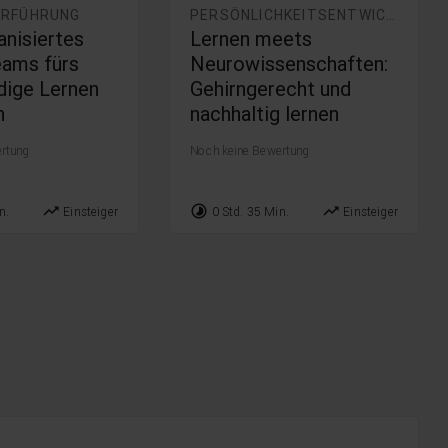
ERFÜHRUNG
PERSÖNLICHKEITSENTWICKLUNG
anisiertes
Lernen meets
eams fürs
Neurowissenschaften:
dige Lernen
Gehirngerecht und
n
nachhaltig lernen
rtung
Noch keine Bewertung
trending_up
timelapse
trending_up
n.
Einsteiger
0 Std. 35 Min.
Einsteiger