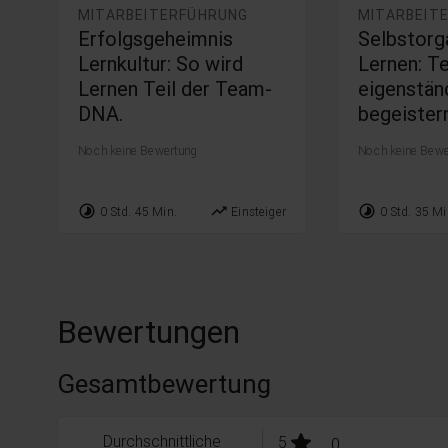
MITARBEITERFÜHRUNG
MITARBEIT
Erfolgsgeheimnis
Selbstorg
Lernkultur: So wird
Lernen: T
Lernen Teil der Team-
eigenstän
DNA.
begeister
Noch keine Bewertung
Noch keine Bewe
timelapse
trending_up
timelapse
0 Std. 45 Min.
Einsteiger
0 Std. 35 Mi
Bewertungen
Gesamtbewertung
Durchschnittliche
stars:
5
Bewertungen
0