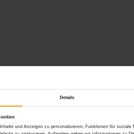
schaften: Gehirngerecht und
Details
Cookies
nhalte und Anzeigen zu personalisieren, Funktionen für soziale
 Website zu analysieren. Außerdem geben wir Informationen zu 