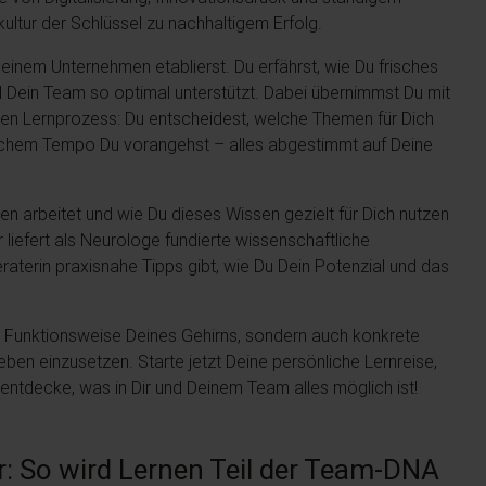
nkultur der Schlüssel zu nachhaltigem Erfolg.
Deinem Unternehmen etablierst. Du erfährst, wie Du frisches
 Dein Team so optimal unterstützt. Dabei übernimmst Du mit
inen Lernprozess: Du entscheidest, welche Themen für Dich
welchem Tempo Du vorangehst – alles abgestimmt auf Deine
ten arbeitet und wie Du dieses Wissen gezielt für Dich nutzen
r liefert als Neurologe fundierte wissenschaftliche
raterin praxisnahe Tipps gibt, wie Du Dein Potenzial und das
 die Funktionsweise Deines Gehirns, sondern auch konkrete
eben einzusetzen. Starte jetzt Deine persönliche Lernreise,
entdecke, was in Dir und Deinem Team alles möglich ist!
ur: So wird Lernen Teil der Team-DNA