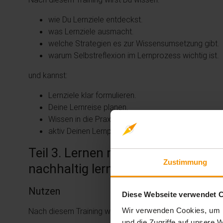
wie Du Lernziele entdeckst.
was Lernziele ausmacht.
welche Strategien es zur Wissensumsetzung gibt.
warum Selbstreflexion im Lernprozess wichtig ist.
und kannst:
Lernziele klar formulieren.
Deine Lernreise planen.
Wissen in die Praxis umsetzen.
aktiv Deinen Lernprozess reflektieren.
Teil 3. Lernen meets Neurowissen
Zustimmung
nachhaltig lernen
Nutzen
Diese Webseite verwendet 
Wir verwenden Cookies, um I
Nach diesem Training wirst Du wissen:
und die Zugriffe auf unsere