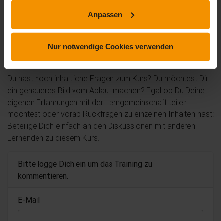
Dieses Training hat noch keine Rezension erhalten.
Anpassen
Nur notwendige Cookies verwenden
Kommentare und Fragen zum Kurs
Du hast noch inhaltliche Fragen zum Kurs? Du möchtest Dir
ein genaueres Bild vom Ablauf machen? Egal ob Du Deine
eigenen Erfahrungen mit der Lerngemeinschaft teilen
möchtest oder vorab Rückfragen zu einzelnen Inhalten hast:
Beteilige Dich einfach an den Diskussionen mit anderen
Lernenden zu diesem Kurs.
Bitte logge Dich ein um das Training zu
kommentieren.
E-Mail