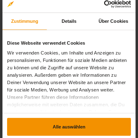
0 Bewertungen
Zustimmung
Details
Über Cookies
stars:
5
Bewertungen
0
stars:
Diese Webseite verwendet Cookies
4
Bewertungen
0
Wir verwenden Cookies, um Inhalte und Anzeigen zu
stars:
3
Bewertungen
0
personalisieren, Funktionen für soziale Medien anbieten
stars:
2
Bewertungen
0
zu können und die Zugriffe auf unsere Website zu
analysieren. Außerdem geben wir Informationen zu
stars:
1
Bewertungen
0
Deiner Verwendung unserer Website an unsere Partner
für soziale Medien, Werbung und Analysen weiter.
Unsere Partner führen diese Informationen
möglicherweise mit weiteren Daten zusammen, die Du
Rezensionen
uns bereitgestellt hast oder die sie im Rahmen Deiner
Nutzung der Dienste gesammelt haben.
star_border
Alle auswählen