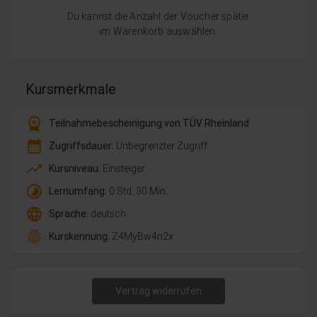
Du kannst die Anzahl der Voucher später
im Warenkorb auswählen.
Kursmerkmale
workspace_premium
Teilnahmebescheinigung von TÜV Rheinland
calendar_month
Zugriffsdauer:
Unbegrenzter Zugriff
trending_up
Kursniveau:
Einsteiger
timelapse
Lernumfang:
0 Std. 30 Min.
language
Sprache:
deutsch
fingerprint
Kurskennung:
Z4MyBw4n2x
Vertrag widerrufen