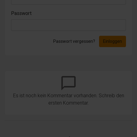
Passwort
Passwort vergessen?
Einloggen
chat_bubble_outline
Es ist noch kein Kommentar vorhanden. Schreib den
ersten Kommentar.