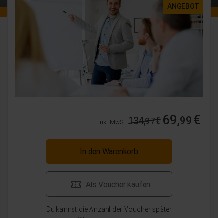
ANGEBOT
69,
€
99
134,
€
97
inkl. MwSt.
In den Warenkorb
Als Voucher kaufen
Du kannst die Anzahl der Voucher später