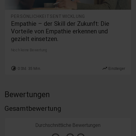
PERSÖNLICHKEITSENTWICKLUNG
Empathie – der Skill der Zukunft: Die
Vorteile von Empathie erkennen und
gezielt einsetzen.
Noch keine Bewertung
timelapse
trending_up
0 Std. 35 Min.
Einsteiger
Bewertungen
Gesamtbewertung
Durchschnittliche Bewertungen