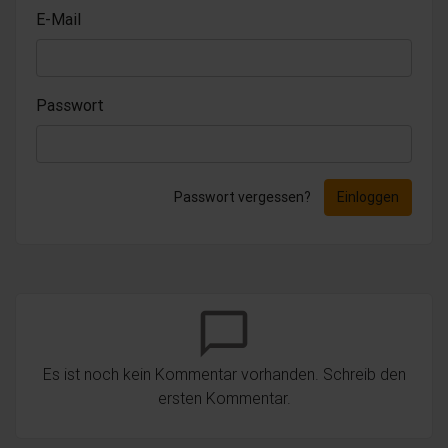
E-Mail
Passwort
Passwort vergessen?
Einloggen
chat_bubble_outline
Es ist noch kein Kommentar vorhanden. Schreib den
ersten Kommentar.