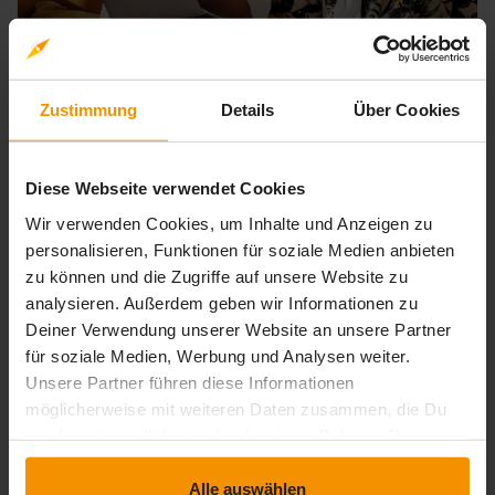
MANAGEMENT
Zustimmung
Details
Über Cookies
Generationen verstehen
Noch keine Bewertung
Diese Webseite verwendet Cookies
Wir verwenden Cookies, um Inhalte und Anzeigen zu
timelapse
trending_up
0 Std. 30 Min.
Einsteiger
personalisieren, Funktionen für soziale Medien anbieten
zu können und die Zugriffe auf unsere Website zu
analysieren. Außerdem geben wir Informationen zu
Deiner Verwendung unserer Website an unsere Partner
für soziale Medien, Werbung und Analysen weiter.
Unsere Partner führen diese Informationen
möglicherweise mit weiteren Daten zusammen, die Du
uns bereitgestellt hast oder die sie im Rahmen Deiner
Nutzung der Dienste gesammelt haben.
Alle auswählen