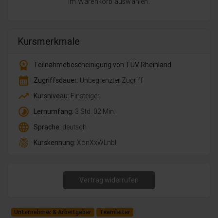
im Warenkorb auswählen.
Kursmerkmale
workspace_premium
Teilnahmebescheinigung von TÜV Rheinland
calendar_month
Zugriffsdauer:
Unbegrenzter Zugriff
trending_up
Kursniveau:
Einsteiger
timelapse
Lernumfang:
3 Std. 02 Min.
language
Sprache:
deutsch
fingerprint
Kurskennung:
XonXxWLnbl
Vertrag widerrufen
Unternehmer & Arbeitgeber
Teamleiter