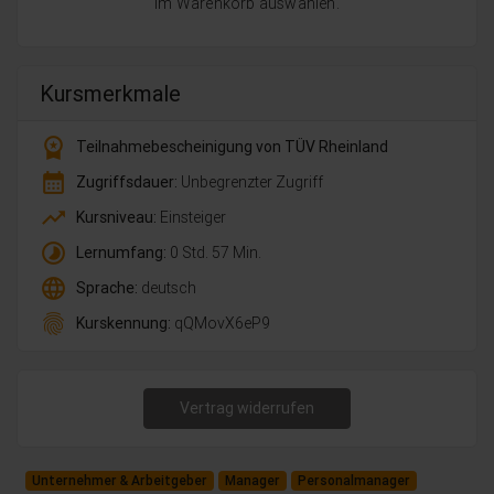
im Warenkorb auswählen.
Kursmerkmale
workspace_premium
Teilnahmebescheinigung von TÜV Rheinland
calendar_month
Zugriffsdauer:
Unbegrenzter Zugriff
trending_up
Kursniveau:
Einsteiger
timelapse
Lernumfang:
0 Std. 57 Min.
language
Sprache:
deutsch
fingerprint
Kurskennung:
qQMovX6eP9
Vertrag widerrufen
Unternehmer & Arbeitgeber
Manager
Personalmanager