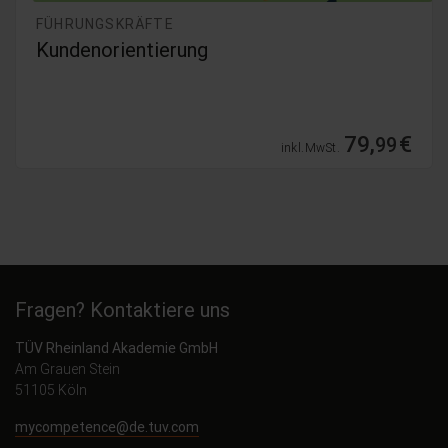
FÜHRUNGSKRÄFTE
Psychische Gesundheit am Arbeit
Teil 1 & 2 (für Führungskräfte) 2
79,
€
99
t.
inkl. MwS
Fragen? Kontaktiere uns
TÜV Rheinland Akademie GmbH
Am Grauen Stein
51105 Köln
mycompetence@de.tuv.com