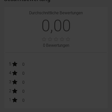
Durchschnittliche Bewertungen
0,00
0 Bewertungen
stars:
5
Bewertungen
0
stars:
4
Bewertungen
0
stars:
3
Bewertungen
0
stars:
2
Bewertungen
0
stars:
1
Bewertungen
0