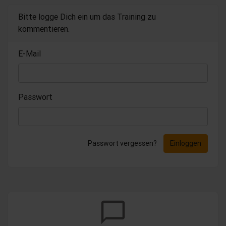
Bitte logge Dich ein um das Training zu
kommentieren.
E-Mail
Passwort
Passwort vergessen?
Einloggen
chat_bubble_outline