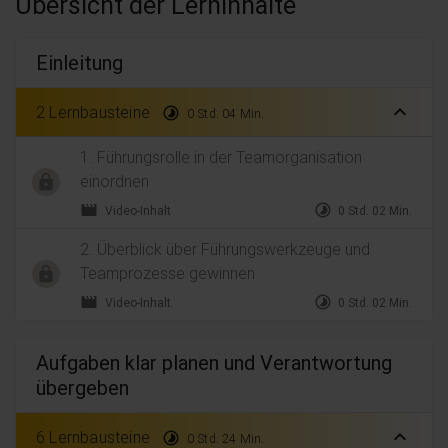
Übersicht der Lerninhalte
Einleitung
expand_less
2 Lernbausteine
timelapse
0 Std. 04 Min.
1. Führungsrolle in der Teamorganisation
einordnen
movie
timelapse
Video-Inhalt
0 Std. 02 Min.
2. Überblick über Führungswerkzeuge und
Teamprozesse gewinnen
movie
timelapse
Video-Inhalt
0 Std. 02 Min.
Aufgaben klar planen und Verantwortung
übergeben
expand_less
6 Lernbausteine
timelapse
0 Std. 24 Min.