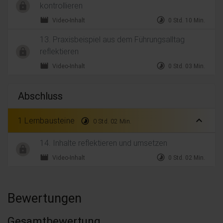
kontrollieren
movie
timelapse
Video-Inhalt
0 Std. 10 Min.
13. Praxisbeispiel aus dem Führungsalltag
reflektieren
movie
timelapse
Video-Inhalt
0 Std. 03 Min.
Abschluss
expand_less
1 Lernbausteine
timelapse
0 Std. 02 Min.
14. Inhalte reflektieren und umsetzen
movie
timelapse
Video-Inhalt
0 Std. 02 Min.
Bewertungen
Gesamtbewertung