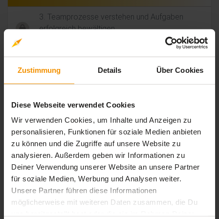
3. Teamprozesse verstehen und Aufgaben
erfolgreich bewältigen
movie
timelapse
Video-Inhalt
0 Std. 03 Min.
4. Souverän delegieren und zielorientiere
Zustimmung
Details
Über Cookies
Abarbeitung sicherstellen
movie
timelapse
Video-Inhalt
0 Std. 06 Min.
Diese Webseite verwendet Cookies
5. Arbeitsblatt: Delegationscheck
Wir verwenden Cookies, um Inhalte und Anzeigen zu
picture_as_pdf
timelapse
PDF-Dokument
0 Std. 00 Min.
personalisieren, Funktionen für soziale Medien anbieten
6. Verantwortung im Team gezielt übertragen
zu können und die Zugriffe auf unsere Website zu
movie
timelapse
Video-Inhalt
0 Std. 10 Min.
analysieren. Außerdem geben wir Informationen zu
Deiner Verwendung unserer Website an unsere Partner
7. Delegation im Alltag selbstsicher umsetzen
für soziale Medien, Werbung und Analysen weiter.
movie
timelapse
Video-Inhalt
0 Std. 05 Min.
Unsere Partner führen diese Informationen
möglicherweise mit weiteren Daten zusammen, die Du
8. Arbeitsblatt: 4StufenDelegation
uns bereitgestellt hast oder die sie im Rahmen Deiner