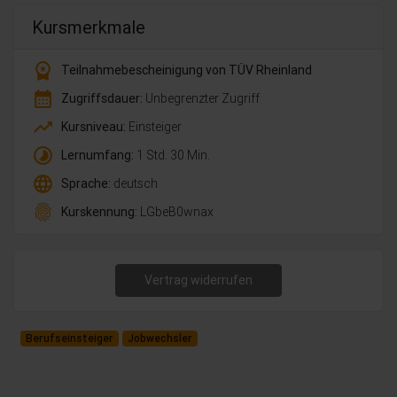
Kursmerkmale
workspace_premium
Teilnahmebescheinigung von TÜV Rheinland
calendar_month
Zugriffsdauer:
Unbegrenzter Zugriff
trending_up
Kursniveau:
Einsteiger
timelapse
Lernumfang:
1 Std. 30 Min.
language
Sprache:
deutsch
fingerprint
Kurskennung:
LGbeB0wnax
Vertrag widerrufen
Berufseinsteiger
Jobwechsler