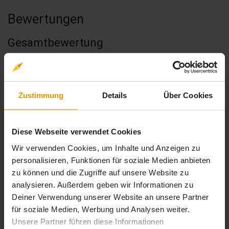
Bewertungen
Gesamtbewertung
Durchschnittliche Bewertungen
0,00
Zustimmung
Details
Über Cookies
Diese Webseite verwendet Cookies
0 Bewertungen
Wir verwenden Cookies, um Inhalte und Anzeigen zu
personalisieren, Funktionen für soziale Medien anbieten
zu können und die Zugriffe auf unsere Website zu
stars:
5
Bewertungen
0
analysieren. Außerdem geben wir Informationen zu
stars:
4
Bewertungen
0
Deiner Verwendung unserer Website an unsere Partner
für soziale Medien, Werbung und Analysen weiter.
stars:
3
Bewertungen
0
Unsere Partner führen diese Informationen