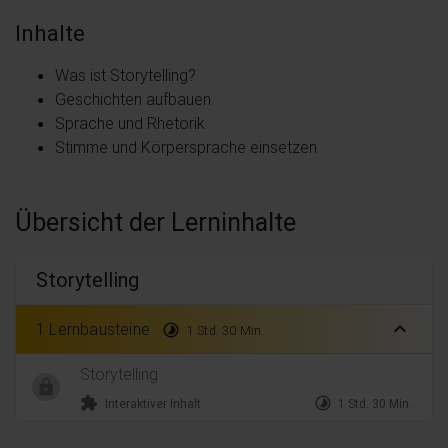
Inhalte
Was ist Storytelling?
Geschichten aufbauen
Sprache und Rhetorik
Stimme und Körpersprache einsetzen
Übersicht der Lerninhalte
Storytelling
expand_less
1 Lernbausteine
timelapse
1 Std. 30 Min.
Storytelling
extension
timelapse
Interaktiver Inhalt
1 Std. 30 Min.