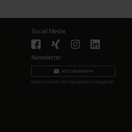
Social Media
facebook
Xing
Instagram
LinkedIn
Newsletter
email
Jetzt abonnieren
Bleib informiert über Neuigkeiten & Angebote!