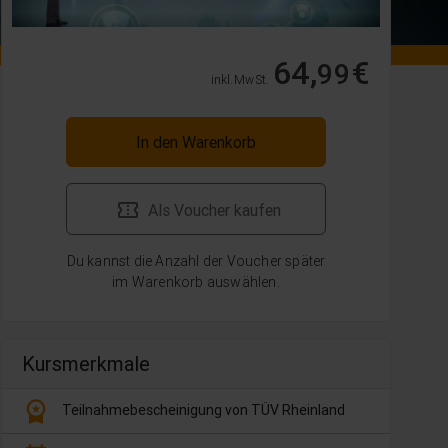
64,
€
99
inkl. MwSt.
In den Warenkorb
Als Voucher kaufen
Du kannst die Anzahl der Voucher später
im Warenkorb auswählen.
Kursmerkmale
workspace_premium
Teilnahmebescheinigung von TÜV Rheinland