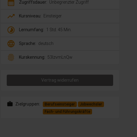
calendar_month
Zugriffsdauer:
Unbegrenzter Zugriff
trending_up
Kursniveau:
Einsteiger
timelapse
Lernumfang:
1 Std. 45 Min.
language
Sprache:
deutsch
fingerprint
Kurskennung:
53lzvmLnQw
Vertrag widerrufen
work
Zielgruppen:
Berufseinsteiger
Jobwechsler
Fach- und Führungskräfte