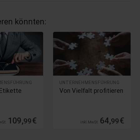
ieren könnten:
MENSFÜHRUNG
UNTERNEHMENSFÜHRUNG
Etikette
Von Vielfalt profitieren
109,
€
64,
€
99
99
wSt.
inkl. MwSt.