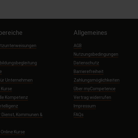
ereiche
Allgemeines
utzunterweisungen
AGB
Nutzungsbedingungen
sbildungsbegleitung
Datenschutz
e
Barrierefreiheit
 für Unternehmen
Zahlungsmöglichkeiten
e Kurse
Über myCompetence
elle Kompetenz
Vertrag widerrufen
ntelligenz
Impressum
r Dienst, Kommunen &
FAQs
Online Kurse