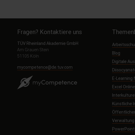
Fragen? Kontaktiere uns
Themenb
TÜV Rheinland Akademie GmbH
Arbeitssch
Am Grauen Stein
Blog
51105 Köln
Digitale Au
mycompetence@de.tuv.com
Diisocyanat
E-Learning
Excel Onlin
Interkultur
Künstliche I
Öffentliche
Verwaltung
PowerPoint 