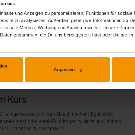
Cookies
nhalte und Anzeigen zu personalisieren, Funktionen für soziale
 Website zu analysieren. Außerdem geben wir Informationen zu 
r soziale Medien, Werbung und Analysen weiter. Unsere Partner
 Daten zusammen, die Du uns bereitgestellt hast oder die sie 
 erhalten.
ies
Anpassen
m Kurs
 Dir ein genaueres Bild vom Ablauf machen? Egal ob Du
len möchtest oder vorab Rückfragen zu einzelnen Inhalten
deren Lernenden zu diesem Kurs.