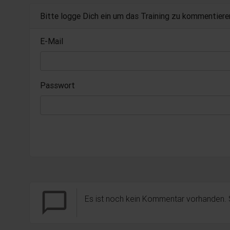
Bitte logge Dich ein um das Training zu kommentiere
E-Mail
Passwort
chat_bubble_outline
Es ist noch kein Kommentar vorhanden.