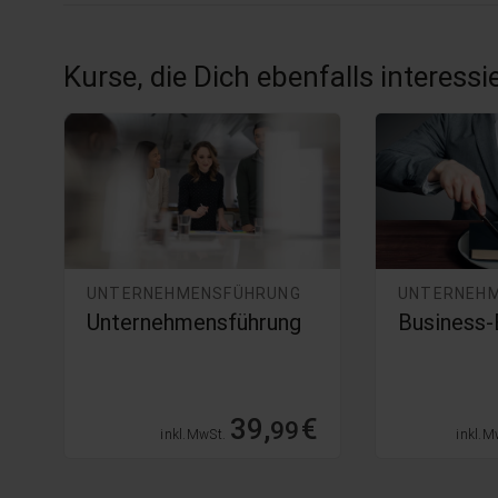
Kurse, die Dich ebenfalls interess
UNTERNEHMENSFÜHRUNG
UNTERNEH
Unternehmensführung
Business-
€
39,
€
99
inkl. MwSt.
inkl. M