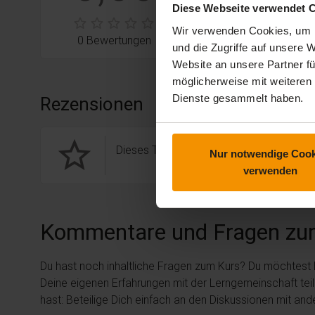
stars:
2
Bewertungen
Diese Webseite verwendet 
0
Wir verwenden Cookies, um I
stars:
1
Bewertungen
0
0 Bewertungen
und die Zugriffe auf unsere
Website an unsere Partner fü
möglicherweise mit weiteren
Dienste gesammelt haben.
Rezensionen
star_border
Dieses Training hat noch keine Rezension
Nur notwendige Cook
verwenden
Kommentare und Fragen zu
Du hast noch inhaltliche Fragen zum Kurs? Du möchtest
Deine eigenen Erfahrungen mit der Lerngemeinschaft tei
hast: Beteilige Dich einfach an den Diskussionen mit an