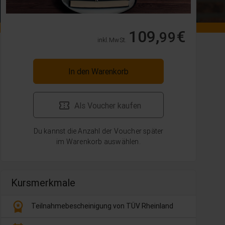
109,
€
99
inkl. MwSt.
In den Warenkorb
Als Voucher kaufen
Du kannst die Anzahl der Voucher später
im Warenkorb auswählen.
Kursmerkmale
workspace_premium
Teilnahmebescheinigung von TÜV Rheinland