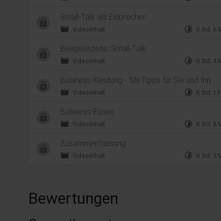
Small-Talk als Eisbrecher
movie
timelapse
Video-Inhalt
0 Std. 6 
Beispielszene: Small-Talk
movie
timelapse
Video-Inhalt
0 Std. 4 
Business-Kleidung - Stil-Tipps für Sie und Ihn
movie
timelapse
Video-Inhalt
0 Std. 13
Business-Essen
movie
timelapse
Video-Inhalt
0 Std. 8 
Zusammenfassung
movie
timelapse
Video-Inhalt
0 Std. 2 
Bewertungen