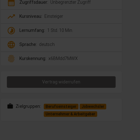
calendar_month
Zugriffsdauer:
Unbegrenzter Zugriff
trending_up
Kursniveau:
Einsteiger
timelapse
Lernumfang:
1 Std. 10 Min.
language
Sprache:
deutsch
fingerprint
Kurskennung:
x6BMdd7MWX
Vertrag widerrufen
work
Zielgruppen:
Berufseinsteiger
Jobwechsler
Unternehmer & Arbeitgeber