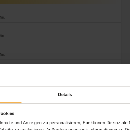
Min.
Min.
Min.
Min.
Min.
Details
Min.
Cookies
nhalte und Anzeigen zu personalisieren, Funktionen für soziale
Min.
 Website zu analysieren. Außerdem geben wir Informationen zu 