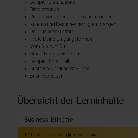
Beispiel: Distanzzone
Distanzzonen
Richtig vorstellen und bekannt machen
Kunden und Besucher richtig empfangen
Der Business-Termin
Teste Deine Umgangsformen
Vom Sie zum Du
Small-Talk als Eisbrecher
Beispiel: Small-Talk
Business-Kleidung Stil-Tipps
Business-Essen
Übersicht der Lerninhalte
Business-Etikette
19 Lernbausteine
timelapse
1 Std. 10 Min.