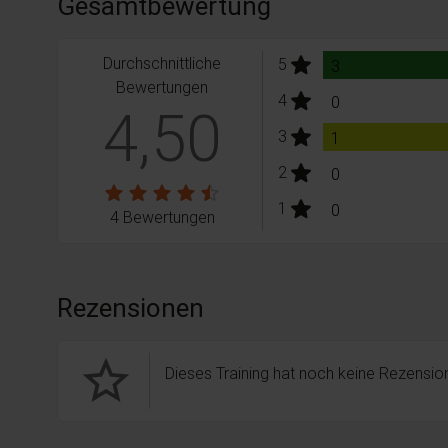
Gesamtbewertung
Durchschnittliche
stars:
5
Bewertungen
3
Bewertungen
stars:
4
Bewertungen
0
4,50
stars:
3
Bewertungen
1
stars:
2
Bewertungen
0
stars:
1
Bewertungen
0
4 Bewertungen
Rezensionen
star_border
Dieses Training hat noch keine Rezension