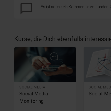
chat_bubble_outline
Es ist noch kein Kommentar vorhanden.
Kurse, die Dich ebenfalls interess
SOCIAL MEDIA
SOCIAL MED
Social Media
Social-Me
Monitoring