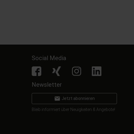
19,
€
10
99
inkl. MwSt.
inkl. MwSt.
Social Media
facebook
Xing
Instagram
LinkedIn
Newsletter
email
Jetzt abonnieren
Bleib informiert über Neuigkeiten & Angebote!