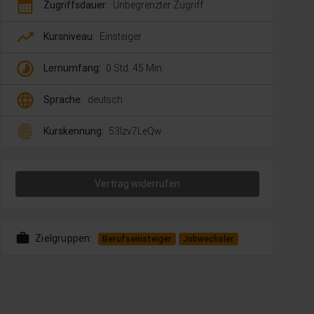
calendar_month
Zugriffsdauer:
Unbegrenzter Zugriff
trending_up
Kursniveau:
Einsteiger
timelapse
Lernumfang:
0 Std. 45 Min.
language
Sprache:
deutsch
fingerprint
Kurskennung:
53lzv7LeQw
Vertrag widerrufen
work
Zielgruppen:
Berufseinsteiger
Jobwechsler