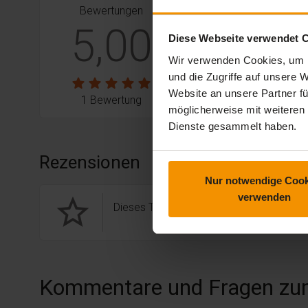
Bewertungen
stars:
4
Bewertungen
0
5,00
Diese Webseite verwendet 
stars:
3
Bewertungen
0
Wir verwenden Cookies, um I
stars:
2
Bewertungen
0
und die Zugriffe auf unsere
stars:
1
Website an unsere Partner fü
Bewertungen
0
1 Bewertung
möglicherweise mit weiteren
Dienste gesammelt haben.
Rezensionen
Nur notwendige Cook
verwenden
star_border
Dieses Training hat noch keine Rezension
Kommentare und Fragen zu