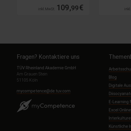
€
109,
€
99
inkl. MwSt.
inkl
Fragen? Kontaktiere uns
Themenb
TÜV Rheinland Akademie GmbH
Arbeitssch
Am Grauen Stein
Blog
51105 Köln
Digitale Au
mycompetence@de.tuv.com
Diisocyanat
E-Learning
Excel Onlin
Interkultur
Künstliche I