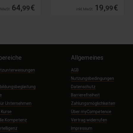
64,
€
19,
€
99
99
. MwSt.
inkl. MwSt.
ereiche
Allgemeines
utzunterweisungen
AGB
Nutzungsbedingungen
sbildungsbegleitung
Datenschutz
e
Barrierefreiheit
 für Unternehmen
Zahlungsmöglichkeiten
e Kurse
Über myCompetence
elle Kompetenz
Vertrag widerrufen
ntelligenz
Impressum