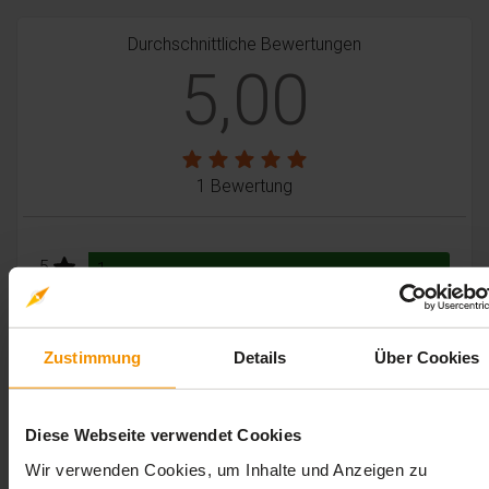
Durchschnittliche Bewertungen
5,00
1 Bewertung
stars:
5
Bewertungen
1
stars:
4
Bewertungen
0
stars:
3
Bewertungen
0
Zustimmung
Details
Über Cookies
stars:
2
Bewertungen
0
stars:
1
Bewertungen
0
Diese Webseite verwendet Cookies
Wir verwenden Cookies, um Inhalte und Anzeigen zu