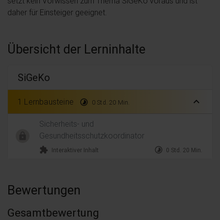
setzt kein Vorwissen zum Thema SiGeKo voraus und ist
daher für Einsteiger geeignet.
Übersicht der Lerninhalte
SiGeKo
expand_less
1 Lernbausteine
timelapse
0 Std. 20 Min.
Sicherheits- und
Gesundheitsschutzkoordinator
extension
timelapse
Interaktiver Inhalt
0 Std. 20 Min.
Bewertungen
Gesamtbewertung