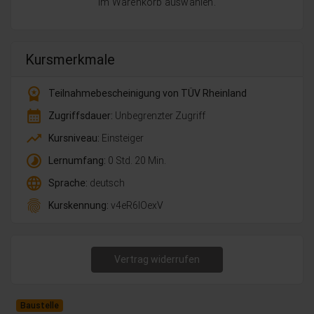
im Warenkorb auswählen.
Kursmerkmale
workspace_premium
Teilnahmebescheinigung von TÜV Rheinland
calendar_month
Zugriffsdauer:
Unbegrenzter Zugriff
trending_up
Kursniveau:
Einsteiger
timelapse
Lernumfang:
0 Std. 20 Min.
language
Sprache:
deutsch
fingerprint
Kurskennung:
v4eR6lOexV
Vertrag widerrufen
Baustelle