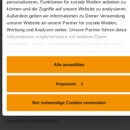
personalisieren, Funktionen für soziale Medien anbieten zu
können und die Zugriffe auf unsere Website zu analysieren.
Rezensionen
Außerdem geben wir Informationen zu Deiner Verwendung
unserer Website an unsere Partner für soziale Medien,
Werbung und Analysen weiter. Unsere Partner führen diese
von
Reno Zenkel
am 14. Juni 2026
Informationen möglicherweise mit weiteren Daten
zusammen, die Du uns bereitgestellt hast oder die sie im
Sehr guter Kurs.
Rahmen Deiner Nutzung der Dienste gesammelt haben.
Alle auswählen
Kommentare und Fragen zum Kurs
Anpassen
Du hast noch inhaltliche Fragen zum Kurs? Du möchtest Dir
ein genaueres Bild vom Ablauf machen? Egal ob Du Deine
eigenen Erfahrungen mit der Lerngemeinschaft teilen
Nur notwendige Cookies verwenden
möchtest oder vorab Rückfragen zu einzelnen Inhalten hast:
Beteilige Dich einfach an den Diskussionen mit anderen
Lernenden zu diesem Kurs.