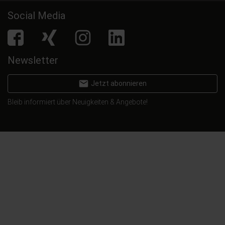
Social Media
facebook
Xing
Instagram
LinkedIn
Newsletter
email
Jetzt abonnieren
Bleib informiert über Neuigkeiten & Angebote!