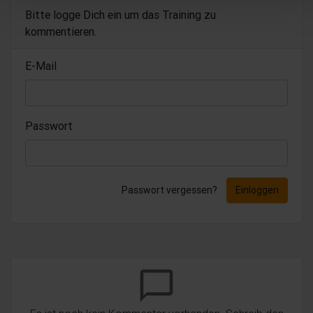
Bitte logge Dich ein um das Training zu
kommentieren.
E-Mail
Passwort
Passwort vergessen?
Einloggen
chat_bubble_outline