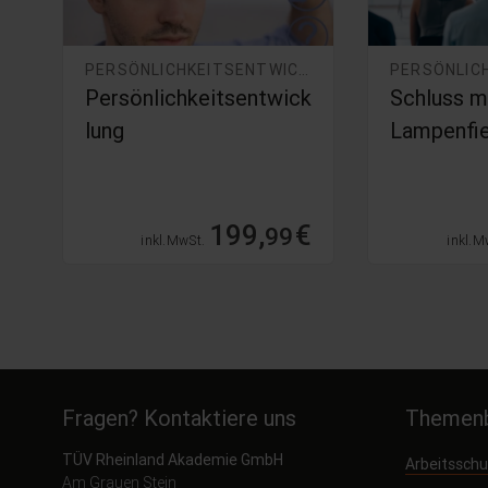
NTWICKLUNG
PERSÖNLICHKEITSENTWICKLUNG
Persönlichkeitsentwick
Schluss m
lung
Lampenfi
€
199,
€
99
inkl. MwSt.
inkl. M
Fragen? Kontaktiere uns
Themenb
TÜV Rheinland Akademie GmbH
Arbeitssch
Am Grauen Stein