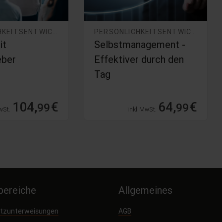
PERSÖNLICHKEITSENTWICKLUNG
PERSÖNLICHKEITSENTWICKLUNG
it
Selbstmanagement -
eber
Effektiver durch den
Tag
104,
€
64,
€
99
99
wSt.
inkl. MwSt.
ereiche
Allgemeines
utzunterweisungen
AGB