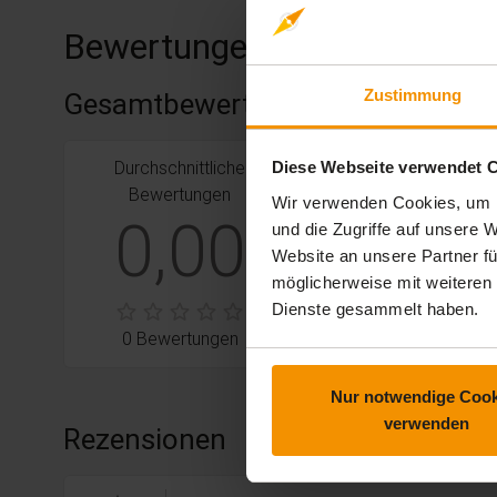
Bewertungen
Zustimmung
Gesamtbewertung
Durchschnittliche
stars:
5
Diese Webseite verwendet 
Bewertungen
0
Bewertungen
Wir verwenden Cookies, um I
stars:
4
Bewertungen
0
0,00
und die Zugriffe auf unsere
stars:
3
Bewertungen
0
Website an unsere Partner fü
möglicherweise mit weiteren
stars:
2
Bewertungen
0
Dienste gesammelt haben.
stars:
1
Bewertungen
0
0 Bewertungen
Nur notwendige Cook
verwenden
Rezensionen