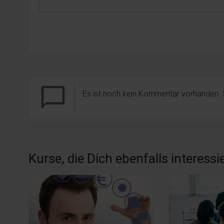
chat_bubble_outline
Es ist noch kein Kommentar vorhanden.
Kurse, die Dich ebenfalls interess