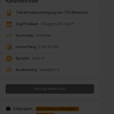
Kursmerkmale
workspace_premium
Teilnahmebescheinigung von TÜV Rheinland
calendar_month
Zugriffsdauer:
Unbegrenzter Zugriff
trending_up
Kursniveau:
Einsteiger
timelapse
Lernumfang:
0 Std. 55 Min.
language
Sprache:
deutsch
fingerprint
Kurskennung:
NvekqLWn7y
Vertrag widerrufen
work
Zielgruppen:
Unternehmer & Arbeitgeber