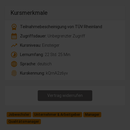
Kursmerkmale
workspace_premium
Teilnahmebescheinigung von TÜV Rheinland
calendar_month
Zugriffsdauer:
Unbegrenzter Zugriff
trending_up
Kursniveau:
Einsteiger
timelapse
Lernumfang:
22 Std. 25 Min.
language
Sprache:
deutsch
fingerprint
Kurskennung:
kQrnA2z6yv
Vertrag widerrufen
Jobwechsler
Unternehmer & Arbeitgeber
Manager
Qualitätsmanager