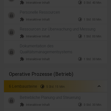
extension
timelapse
Interaktiver Inhalt
0 Std. 40 Min.
Personelle Ressourcen
extension
timelapse
Interaktiver Inhalt
1 Std. 00 Min.
Ressourcen zur Überwachung und Messung
extension
timelapse
Interaktiver Inhalt
1 Std. 00 Min.
Dokumentation des
Qualitätsmanagementsystems
extension
timelapse
Interaktiver Inhalt
1 Std. 30 Min.
Operative Prozesse (Betrieb)
expand_less
6 Lernbausteine
timelapse
5 Std. 15 Min.
Betriebliche Planung und Steuerung
extension
timelapse
Interaktiver Inhalt
0 Std. 30 Min.