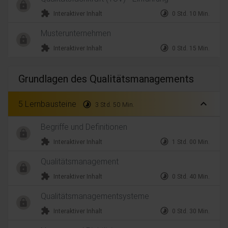
extension
timelapse
Interaktiver Inhalt
0 Std. 10 Min.
Musterunternehmen
extension
timelapse
Interaktiver Inhalt
0 Std. 15 Min.
Grundlagen des Qualitätsmanagements
expand_less
5 Lernbausteine
timelapse
3 Std. 50 Min.
Begriffe und Definitionen
extension
timelapse
Interaktiver Inhalt
1 Std. 00 Min.
Qualitätsmanagement
extension
timelapse
Interaktiver Inhalt
0 Std. 40 Min.
Qualitätsmanagementsysteme
extension
timelapse
Interaktiver Inhalt
0 Std. 30 Min.