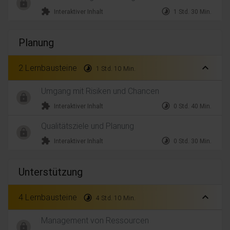
extension
timelapse
Interaktiver Inhalt
1 Std. 30 Min.
Planung
expand_less
2 Lernbausteine
timelapse
1 Std. 10 Min.
Umgang mit Risiken und Chancen
extension
timelapse
Interaktiver Inhalt
0 Std. 40 Min.
Qualitätsziele und Planung
extension
timelapse
Interaktiver Inhalt
0 Std. 30 Min.
Unterstützung
expand_less
4 Lernbausteine
timelapse
4 Std. 10 Min.
Management von Ressourcen