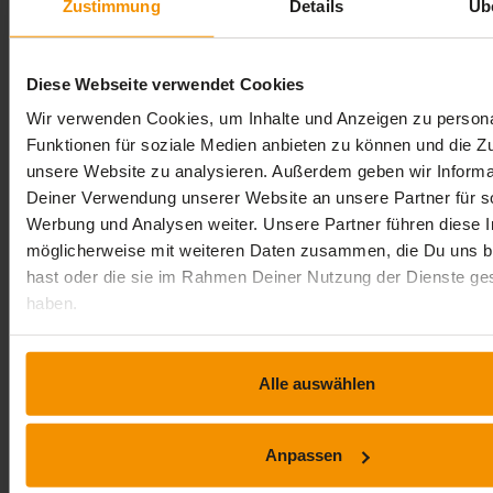
Revision ISO 9001
Zustimmung
Details
Üb
extension
timelapse
Interaktiver Inhalt
0 Std. 20 Min.
Diese Webseite verwendet Cookies
Bewertungen
Wir verwenden Cookies, um Inhalte und Anzeigen zu persona
Funktionen für soziale Medien anbieten zu können und die Zug
Gesamtbewertung
unsere Website zu analysieren. Außerdem geben wir Informa
Deiner Verwendung unserer Website an unsere Partner für s
Werbung und Analysen weiter. Unsere Partner führen diese 
Durchschnittliche Bewertungen
möglicherweise mit weiteren Daten zusammen, die Du uns ber
4,31
hast oder die sie im Rahmen Deiner Nutzung der Dienste g
haben.
54 Bewertungen
Alle auswählen
Anpassen
stars:
5
Bewertungen
23