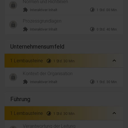
Normen und Richtlinien
extension
timelapse
Interaktiver Inhalt
1 Std. 00 Min.
Prozessgrundlagen
extension
timelapse
Interaktiver Inhalt
0 Std. 40 Min.
Unternehmensumfeld
expand_less
1 Lernbausteine
timelapse
1 Std. 30 Min.
Kontext der Organisation
extension
timelapse
Interaktiver Inhalt
1 Std. 30 Min.
Führung
expand_less
1 Lernbausteine
timelapse
1 Std. 30 Min.
Verantwortung der Leitung