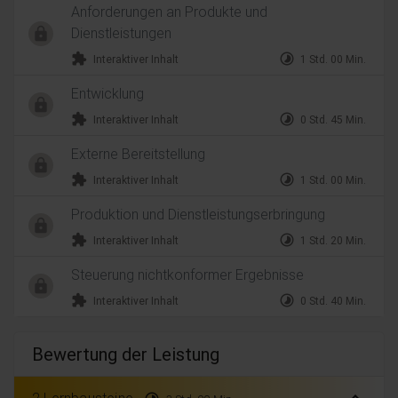
Anforderungen an Produkte und
Dienstleistungen
extension
timelapse
Interaktiver Inhalt
1 Std. 00 Min.
Entwicklung
extension
timelapse
Interaktiver Inhalt
0 Std. 45 Min.
Externe Bereitstellung
extension
timelapse
Interaktiver Inhalt
1 Std. 00 Min.
Produktion und Dienstleistungserbringung
extension
timelapse
Interaktiver Inhalt
1 Std. 20 Min.
Steuerung nichtkonformer Ergebnisse
extension
timelapse
Interaktiver Inhalt
0 Std. 40 Min.
Bewertung der Leistung
expand_less
2 Lernbausteine