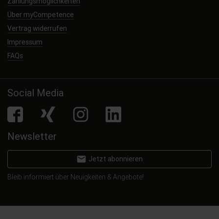
Zahlungsmöglichkeiten
Über myCompetence
Vertrag widerrufen
Impressum
FAQs
Social Media
facebook
Xing
Instagram
LinkedIn
Newsletter
email
Jetzt abonnieren
Bleib informiert über Neuigkeiten & Angebote!