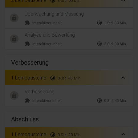
timelapse
3 Std. 00 Min.
Überwachung und Messung
extension
timelapse
Interaktiver Inhalt
1 Std. 00 Min.
Analyse und Bewertung
extension
timelapse
Interaktiver Inhalt
2 Std. 00 Min.
Verbesserung
expand_less
1 Lernbausteine
timelapse
0 Std. 45 Min.
Verbesserung
extension
timelapse
Interaktiver Inhalt
0 Std. 45 Min.
Abschluss
expand_less
1 Lernbausteine
timelapse
0 Std. 30 Min.