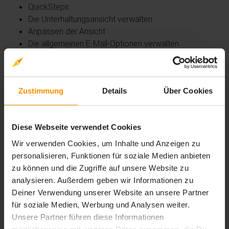
QuickSteps
Die Unterhaltungsansicht verwalten
Anpassen der Ansicht
Die allgemeinen E-Mail-Optionen verwalten
Ein Element im Journal speichern
Wissenswertes: Das Menübands anpassen
Wissenswertes: Internet
Zustimmung
Details
Über Cookies
Wissenswertes: Viren
Wissenswertes: Die richtige Arbeitsweise mit E-Mails
Wissenswertes: Outlook Online
Diese Webseite verwendet Cookies
Handhabung der Ordner
Wir verwenden Cookies, um Inhalte und Anzeigen zu
personalisieren, Funktionen für soziale Medien anbieten
Verwaltung der Arbeitsbereiche und Zugriff auf die
zu können und die Zugriffe auf unsere Website zu
Ordner
analysieren. Außerdem geben wir Informationen zu
Ordner verwalten
Deiner Verwendung unserer Website an unsere Partner
Suchordner
für soziale Medien, Werbung und Analysen weiter.
Die Größe des Postfachs optimieren
Unsere Partner führen diese Informationen
Export und Import eines Ordners
möglicherweise mit weiteren Daten zusammen, die Du