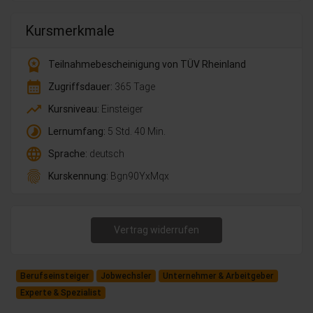
Kursmerkmale
workspace_premium
Teilnahmebescheinigung von TÜV Rheinland
calendar_month
Zugriffsdauer:
365 Tage
trending_up
Kursniveau:
Einsteiger
timelapse
Lernumfang:
5 Std. 40 Min.
language
Sprache:
deutsch
fingerprint
Kurskennung:
Bgn90YxMqx
Vertrag widerrufen
Berufseinsteiger
Jobwechsler
Unternehmer & Arbeitgeber
Experte & Spezialist