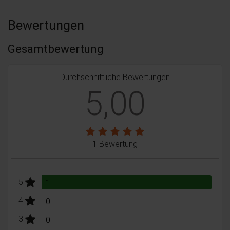
Bewertungen
Gesamtbewertung
Durchschnittliche Bewertungen
5,00
1 Bewertung
stars:
5
Bewertungen
1
stars:
4
Bewertungen
0
stars:
3
Bewertungen
0