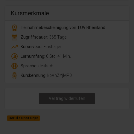
Kursmerkmale
workspace_premium
Teilnahmebescheinigung von TÜV Rheinland
calendar_month
Zugriffsdauer:
365 Tage
trending_up
Kursniveau:
Einsteiger
timelapse
Lernumfang:
0 Std. 41 Min.
language
Sprache:
deutsch
fingerprint
Kurskennung:
kpVnZYjMP0
Vertrag widerrufen
Berufseinsteiger