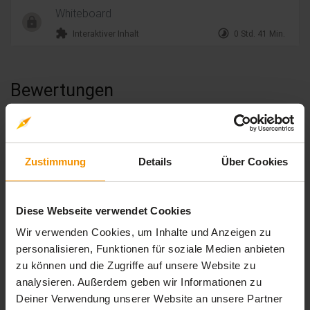
Whiteboard
extension
timelapse
Interaktiver Inhalt
0 Std. 41 Min.
Bewertungen
Gesamtbewertung
Durchschnittliche Bewertungen
Zustimmung
Details
Über Cookies
0,00
Diese Webseite verwendet Cookies
Wir verwenden Cookies, um Inhalte und Anzeigen zu
0 Bewertungen
personalisieren, Funktionen für soziale Medien anbieten
zu können und die Zugriffe auf unsere Website zu
analysieren. Außerdem geben wir Informationen zu
Deiner Verwendung unserer Website an unsere Partner
stars:
5
Bewertungen
0