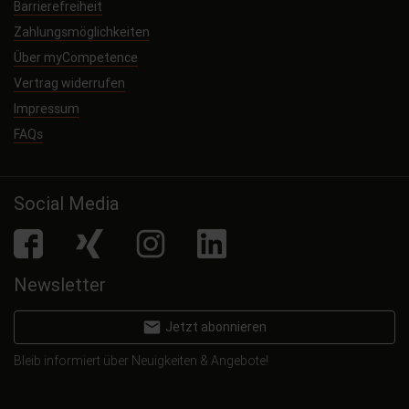
Barrierefreiheit
Zahlungsmöglichkeiten
Über myCompetence
Vertrag widerrufen
Impressum
FAQs
Social Media
facebook
Xing
Instagram
LinkedIn
Newsletter
email
Jetzt abonnieren
Bleib informiert über Neuigkeiten & Angebote!