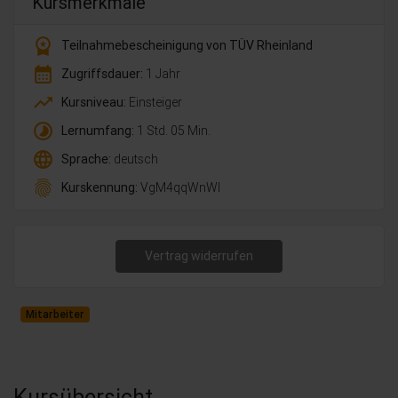
Kursmerkmale
workspace_premium
Teilnahmebescheinigung von TÜV Rheinland
calendar_month
Zugriffsdauer:
1 Jahr
trending_up
Kursniveau:
Einsteiger
timelapse
Lernumfang:
1 Std. 05 Min.
language
Sprache:
deutsch
fingerprint
Kurskennung:
VgM4qqWnWl
Vertrag widerrufen
Mitarbeiter
Kursübersicht