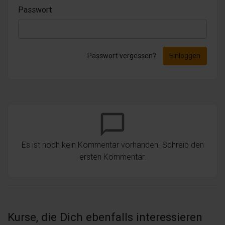
Passwort
Passwort vergessen?
Einloggen
chat_bubble_outline
Es ist noch kein Kommentar vorhanden. Schreib den
ersten Kommentar.
Kurse, die Dich ebenfalls interessieren