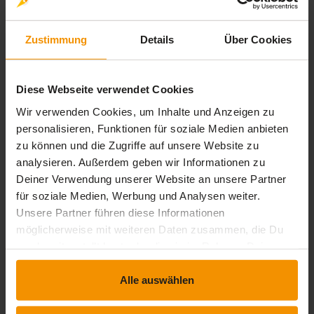
extension
timelapse
Interaktiver Inhalt
0 Std. 29 Min.
Gefahrenvermeidung
Zustimmung
Details
Über Cookies
extension
timelapse
Interaktiver Inhalt
0 Std. 12 Min.
Wichtige Vorschriften
Diese Webseite verwendet Cookies
extension
timelapse
Interaktiver Inhalt
0 Std. 09 Min.
Wir verwenden Cookies, um Inhalte und Anzeigen zu
personalisieren, Funktionen für soziale Medien anbieten
zu können und die Zugriffe auf unsere Website zu
Bewertungen
analysieren. Außerdem geben wir Informationen zu
Deiner Verwendung unserer Website an unsere Partner
Gesamtbewertung
für soziale Medien, Werbung und Analysen weiter.
Unsere Partner führen diese Informationen
Durchschnittliche Bewertungen
möglicherweise mit weiteren Daten zusammen, die Du
0,00
uns bereitgestellt hast oder die sie im Rahmen Deiner
Nutzung der Dienste gesammelt haben.
Alle auswählen