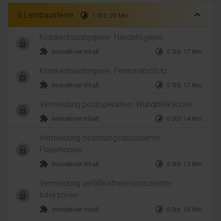
expand_less
6 Lernbausteine
timelapse
1 Std. 29 Min.
Krankenhaushygiene: Händehygiene
extension
timelapse
Interaktiver Inhalt
0 Std. 17 Min.
Krankenhaushygiene: Personalschutz
extension
timelapse
Interaktiver Inhalt
0 Std. 17 Min.
Vermeidung postoperativer Wundinfektionen
extension
timelapse
Interaktiver Inhalt
0 Std. 14 Min.
Vermeidung beatmungsassoziierter
Pneumonien
extension
timelapse
Interaktiver Inhalt
0 Std. 13 Min.
Vermeidung gefäßkatheterassoziierter
Infektionen
extension
timelapse
Interaktiver Inhalt
0 Std. 16 Min.