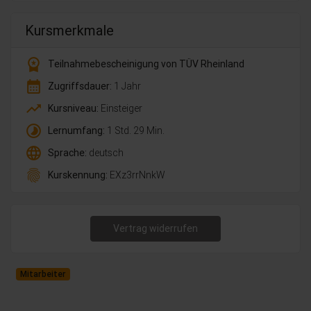
Kursmerkmale
workspace_premium
Teilnahmebescheinigung von TÜV Rheinland
calendar_month
Zugriffsdauer:
1 Jahr
trending_up
Kursniveau:
Einsteiger
timelapse
Lernumfang:
1 Std. 29 Min.
language
Sprache:
deutsch
fingerprint
Kurskennung:
EXz3rrNnkW
Vertrag widerrufen
Mitarbeiter