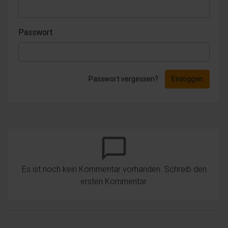
Passwort
Passwort vergessen?
Einloggen
chat_bubble_outline
Es ist noch kein Kommentar vorhanden. Schreib den
ersten Kommentar.