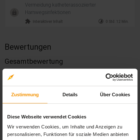
Vermeidung katheterassoziierter
Harnwegsinfektionen
extension
timelapse
Interaktiver Inhalt
0 Std. 12 Min.
Bewertungen
Gesamtbewertung
Durchschnittliche Bewertungen
4,00
Zustimmung
Details
Über Cookies
Diese Webseite verwendet Cookies
1 Bewertung
Wir verwenden Cookies, um Inhalte und Anzeigen zu
personalisieren, Funktionen für soziale Medien anbieten