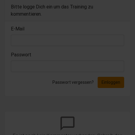
Bitte logge Dich ein um das Training zu
kommentieren.
E-Mail
Passwort
Passwort vergessen?
Einloggen
chat_bubble_outline