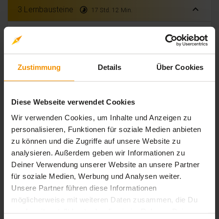
expand_less
3 Lernbausteine
timelapse
17 Std. 12 Min.
Buchhaltungsvorgänge
extension
timelapse
Interaktiver Inhalt
6 Std. 48 Min.
Kosten- und Leistungsrechnung
Zustimmung
Details
Über Cookies
extension
timelapse
Interaktiver Inhalt
6 Std. 24 Min.
Erfolgsrechnung und Abschluss
Diese Webseite verwendet Cookies
extension
timelapse
Interaktiver Inhalt
4 Std. 00 Min.
Wir verwenden Cookies, um Inhalte und Anzeigen zu
personalisieren, Funktionen für soziale Medien anbieten
Wirtschafts- und Sozialkunde
zu können und die Zugriffe auf unsere Website zu
analysieren. Außerdem geben wir Informationen zu
expand_less
Deiner Verwendung unserer Website an unsere Partner
6 Lernbausteine
timelapse
3 Std. 04 Min.
für soziale Medien, Werbung und Analysen weiter.
Grundlagen des Wirtschaftens
Unsere Partner führen diese Informationen
möglicherweise mit weiteren Daten zusammen, die Du
extension
timelapse
Interaktiver Inhalt
6 Std. 16 Min.
uns bereitgestellt hast oder die sie im Rahmen Deiner