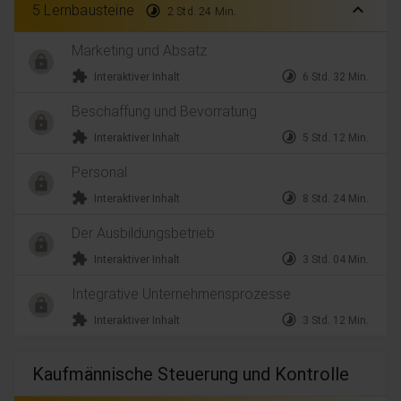
expand_less
5 Lernbausteine
timelapse
2 Std. 24 Min.
Marketing und Absatz
extension
timelapse
Interaktiver Inhalt
6 Std. 32 Min.
Beschaffung und Bevorratung
extension
timelapse
Interaktiver Inhalt
5 Std. 12 Min.
Personal
extension
timelapse
Interaktiver Inhalt
8 Std. 24 Min.
Der Ausbildungsbetrieb
extension
timelapse
Interaktiver Inhalt
3 Std. 04 Min.
Integrative Unternehmensprozesse
extension
timelapse
Interaktiver Inhalt
3 Std. 12 Min.
Kaufmännische Steuerung und Kontrolle