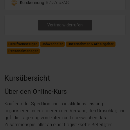
fingerprint
Kurskennung:
R2jz7oozAG
Vertrag widerrufen
Berufseinsteiger
Jobwechsler
Unternehmer & Arbeitgeber
Personalmanager
Kursübersicht
Über den Online-Kurs
Kaufleute für Spedition und Logistikdienstleistung
organisieren unter anderem den Versand, den Umschlag und
ggf. die Lagerung von Gütern und überwachen das
Zusammenspiel aller an einer Logistikkette Beteiligten