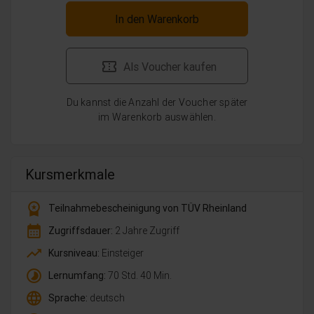
In den Warenkorb
Als Voucher kaufen
Du kannst die Anzahl der Voucher später
im Warenkorb auswählen.
Kursmerkmale
workspace_premium
Teilnahmebescheinigung von TÜV Rheinland
calendar_month
Zugriffsdauer:
2 Jahre Zugriff
trending_up
Kursniveau:
Einsteiger
timelapse
Lernumfang:
70 Std. 40 Min.
language
Sprache:
deutsch