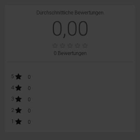
Durchschnittliche Bewertungen
0,00
0 Bewertungen
stars:
5
Bewertungen
0
stars:
4
Bewertungen
0
stars:
3
Bewertungen
0
stars:
2
Bewertungen
0
stars:
1
Bewertungen
0