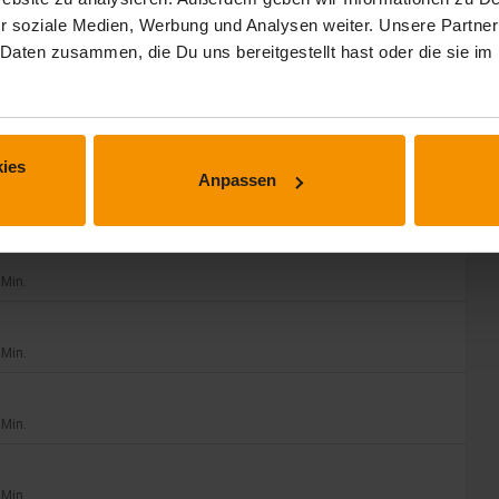
 Min.
r soziale Medien, Werbung und Analysen weiter. Unsere Partner
 Daten zusammen, die Du uns bereitgestellt hast oder die sie 
 Min.
ies
Anpassen
expand_less
 Min.
 Min.
 Min.
 Min.