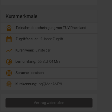
Kursmerkmale
workspace_premium
Teilnahmebescheinigung von TÜV Rheinland
calendar_month
Zugriffsdauer:
2 Jahre Zugriff
trending_up
Kursniveau:
Einsteiger
timelapse
Lernumfang:
55 Std. 04 Min.
language
Sprache:
deutsch
fingerprint
Kurskennung:
bqQMogAMP9
Vertrag widerrufen