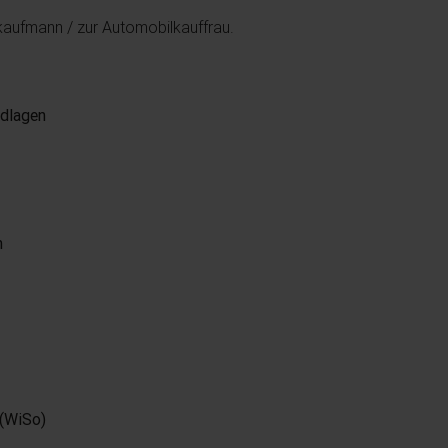
kaufmann / zur Automobilkauffrau.
ndlagen
t
n
 (WiSo)