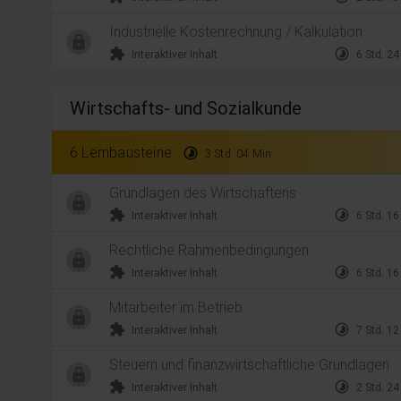
Industrielle Kostenrechnung / Kalkulation
extension
timelapse
Interaktiver Inhalt
6 Std. 24
Wirtschafts- und Sozialkunde
6 Lernbausteine
timelapse
3 Std. 04 Min.
Grundlagen des Wirtschaftens
extension
timelapse
Interaktiver Inhalt
6 Std. 16
Rechtliche Rahmenbedingungen
extension
timelapse
Interaktiver Inhalt
6 Std. 16
Mitarbeiter im Betrieb
extension
timelapse
Interaktiver Inhalt
7 Std. 12
Steuern und finanzwirtschaftliche Grundlagen
extension
timelapse
Interaktiver Inhalt
2 Std. 24