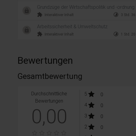
Grundzüge der Wirtschaftspolitik und -ordnung
extension
timelapse
Interaktiver Inhalt
3 Std. 36
Arbeitssicherheit & Umweltschutz
extension
timelapse
Interaktiver Inhalt
1 Std. 20
Bewertungen
Gesamtbewertung
Durchschnittliche
stars:
5
Bewertungen
0
Bewertungen
stars:
4
Bewertungen
0
0,00
stars:
3
Bewertungen
0
stars:
2
Bewertungen
0