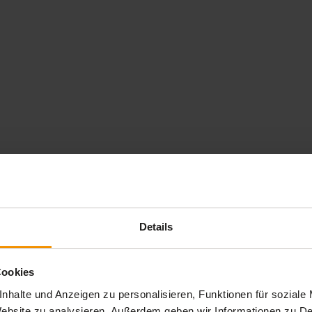
expand_less
Details
herheit
Cookies
 Min.
nhalte und Anzeigen zu personalisieren, Funktionen für soziale
ung
 Website zu analysieren. Außerdem geben wir Informationen zu 