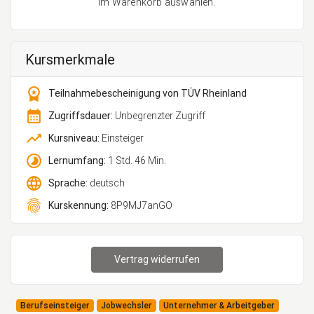
im Warenkorb auswählen.
Kursmerkmale
workspace_premium
Teilnahmebescheinigung von TÜV Rheinland
calendar_month
Zugriffsdauer:
Unbegrenzter Zugriff
trending_up
Kursniveau:
Einsteiger
timelapse
Lernumfang:
1 Std. 46 Min.
language
Sprache:
deutsch
fingerprint
Kurskennung:
8P9MJ7anGO
Vertrag widerrufen
Berufseinsteiger
Jobwechsler
Unternehmer & Arbeitgeber