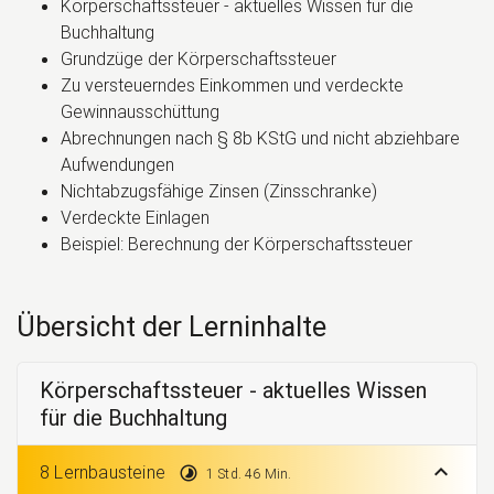
Körperschaftssteuer - aktuelles Wissen für die
Buchhaltung
Grundzüge der Körperschaftssteuer
Zu versteuerndes Einkommen und verdeckte
Gewinnausschüttung
Abrechnungen nach § 8b KStG und nicht abziehbare
Aufwendungen
Nichtabzugsfähige Zinsen (Zinsschranke)
Verdeckte Einlagen
Beispiel: Berechnung der Körperschaftssteuer
Übersicht der Lerninhalte
Körperschaftssteuer - aktuelles Wissen
für die Buchhaltung
expand_less
8 Lernbausteine
timelapse
1 Std. 46 Min.