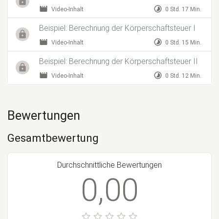
movie
timelapse
Video-Inhalt
0 Std. 17 Min.
Beispiel: Berechnung der Körperschaftsteuer I
movie
timelapse
Video-Inhalt
0 Std. 15 Min.
Beispiel: Berechnung der Körperschaftsteuer II
movie
timelapse
Video-Inhalt
0 Std. 12 Min.
Bewertungen
Gesamtbewertung
Durchschnittliche Bewertungen
0,00