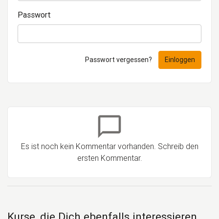
Passwort
Passwort vergessen?
Einloggen
chat_bubble_outline
Es ist noch kein Kommentar vorhanden. Schreib den
ersten Kommentar.
Kurse, die Dich ebenfalls interessieren