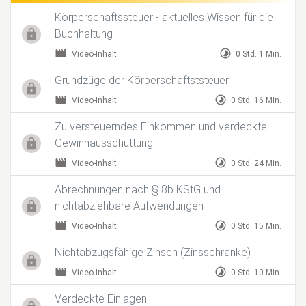
Körperschaftssteuer - aktuelles Wissen für die
Buchhaltung
movie
timelapse
Video-Inhalt
0 Std. 1 Min.
Grundzüge der Körperschaftststeuer
movie
timelapse
Video-Inhalt
0 Std. 16 Min.
Zu versteuerndes Einkommen und verdeckte
Gewinnausschüttung
movie
timelapse
Video-Inhalt
0 Std. 24 Min.
Abrechnungen nach § 8b KStG und
nichtabziehbare Aufwendungen
movie
timelapse
Video-Inhalt
0 Std. 15 Min.
Nichtabzugsfähige Zinsen (Zinsschranke)
movie
timelapse
Video-Inhalt
0 Std. 10 Min.
Verdeckte Einlagen