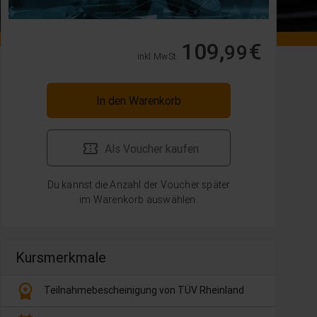
109,
€
99
inkl. MwSt.
In den Warenkorb
Als Voucher kaufen
Du kannst die Anzahl der Voucher später
im Warenkorb auswählen.
Kursmerkmale
workspace_premium
Teilnahmebescheinigung von TÜV Rheinland