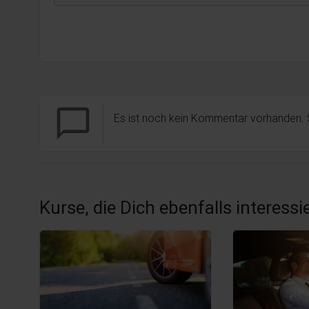
chat_bubble_outline
Es ist noch kein Kommentar vorhanden.
Kurse, die Dich ebenfalls interess