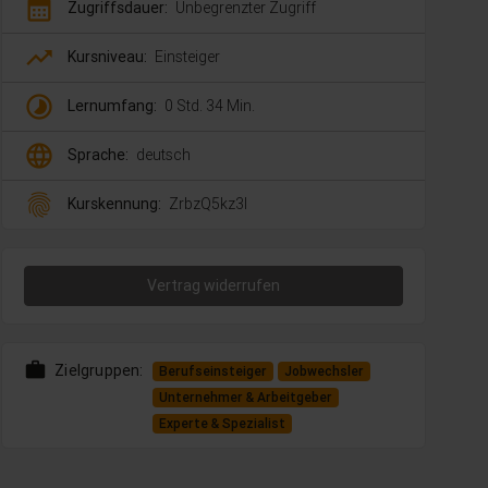
calendar_month
Zugriffsdauer:
Unbegrenzter Zugriff
trending_up
Kursniveau:
Einsteiger
timelapse
Lernumfang:
0 Std. 34 Min.
language
Sprache:
deutsch
fingerprint
Kurskennung:
ZrbzQ5kz3l
Vertrag widerrufen
work
Zielgruppen:
Berufseinsteiger
Jobwechsler
Unternehmer & Arbeitgeber
Experte & Spezialist