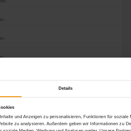
 Min.
Min.
Min.
Min.
Min.
Details
Min.
Cookies
Min.
nhalte und Anzeigen zu personalisieren, Funktionen für soziale
 Website zu analysieren. Außerdem geben wir Informationen zu 
r soziale Medien, Werbung und Analysen weiter. Unsere Partner