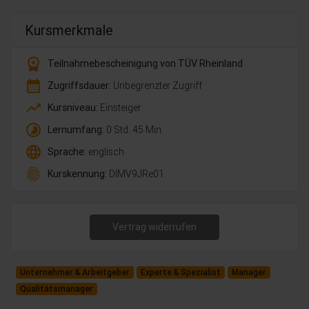
Kursmerkmale
workspace_premium
Teilnahmebescheinigung von TÜV Rheinland
calendar_month
Zugriffsdauer:
Unbegrenzter Zugriff
trending_up
Kursniveau:
Einsteiger
timelapse
Lernumfang:
0 Std. 45 Min.
language
Sprache:
englisch
fingerprint
Kurskennung:
DlMV9JRe01
Vertrag widerrufen
Unternehmer & Arbeitgeber
Experte & Spezialist
Manager
Qualitätsmanager