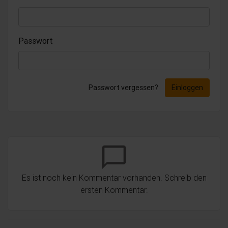
Passwort
Passwort vergessen?
Einloggen
chat_bubble_outline
Es ist noch kein Kommentar vorhanden. Schreib den
ersten Kommentar.