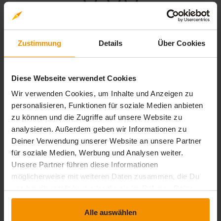
0 Bewertungen
Zustimmung
Details
Über Cookies
stars:
5
Bewertungen
0
Diese Webseite verwendet Cookies
stars:
4
Bewertungen
0
Wir verwenden Cookies, um Inhalte und Anzeigen zu
stars:
3
personalisieren, Funktionen für soziale Medien anbieten
Bewertungen
0
zu können und die Zugriffe auf unsere Website zu
stars:
2
Bewertungen
0
analysieren. Außerdem geben wir Informationen zu
stars:
1
Deiner Verwendung unserer Website an unsere Partner
Bewertungen
0
für soziale Medien, Werbung und Analysen weiter.
Unsere Partner führen diese Informationen
möglicherweise mit weiteren Daten zusammen, die Du
Rezensionen
uns bereitgestellt hast oder die sie im Rahmen Deiner
Nutzung der Dienste gesammelt haben.
Alle auswählen