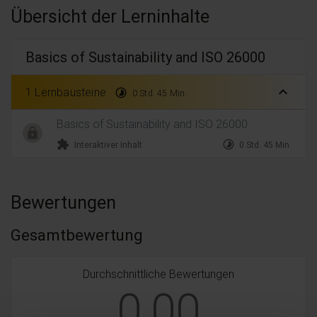
Übersicht der Lerninhalte
Basics of Sustainability and ISO 26000
expand_less
1 Lernbausteine
timelapse
0 Std. 45 Min.
Basics of Sustainability and ISO 26000
extension
timelapse
Interaktiver Inhalt
0 Std. 45 Min.
Bewertungen
Gesamtbewertung
Durchschnittliche Bewertungen
0,00