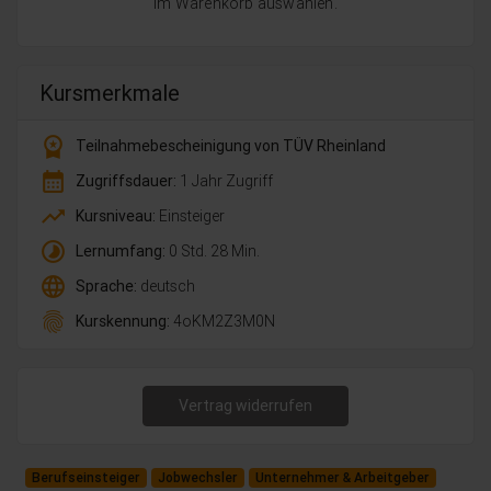
im Warenkorb auswählen.
Kursmerkmale
workspace_premium
Teilnahmebescheinigung von TÜV Rheinland
calendar_month
Zugriffsdauer:
1 Jahr Zugriff
trending_up
Kursniveau:
Einsteiger
timelapse
Lernumfang:
0 Std. 28 Min.
language
Sprache:
deutsch
fingerprint
Kurskennung:
4oKM2Z3M0N
Vertrag widerrufen
Berufseinsteiger
Jobwechsler
Unternehmer & Arbeitgeber