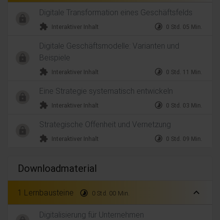
Digitale Transformation eines Geschäftsfelds
extension
timelapse
Interaktiver Inhalt
0 Std. 05 Min.
Digitale Geschäftsmodelle: Varianten und
Beispiele
extension
timelapse
Interaktiver Inhalt
0 Std. 11 Min.
Eine Strategie systematisch entwickeln
extension
timelapse
Interaktiver Inhalt
0 Std. 03 Min.
Strategische Offenheit und Vernetzung
extension
timelapse
Interaktiver Inhalt
0 Std. 09 Min.
Downloadmaterial
expand_less
1 Lernbausteine
timelapse
0 Std. 00 Min.
Digitalisierung für Unternehmen