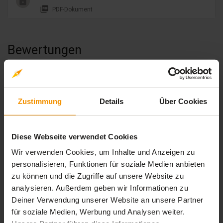
picture_as_pdf
PDF-Dokument
Bewertungen
Gesamtbewertung
Durchschnittliche Bewertungen
Zustimmung
Details
Über Cookies
4,33
Diese Webseite verwendet Cookies
Wir verwenden Cookies, um Inhalte und Anzeigen zu
3 Bewertungen
personalisieren, Funktionen für soziale Medien anbieten
zu können und die Zugriffe auf unsere Website zu
analysieren. Außerdem geben wir Informationen zu
Deiner Verwendung unserer Website an unsere Partner
stars:
5
Bewertungen
1
für soziale Medien, Werbung und Analysen weiter.
stars:
4
Bewertungen
2