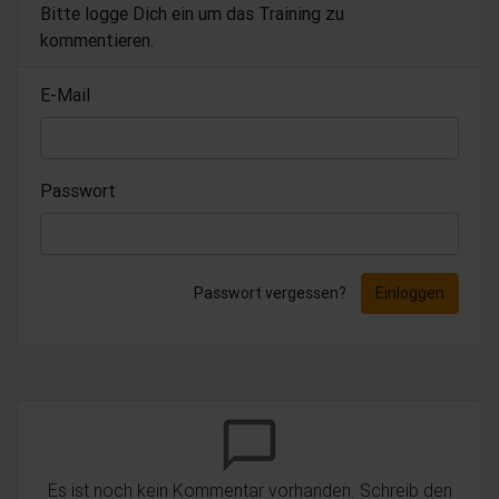
Bitte logge Dich ein um das Training zu
kommentieren.
E-Mail
Passwort
Passwort vergessen?
Einloggen
chat_bubble_outline
Es ist noch kein Kommentar vorhanden. Schreib den