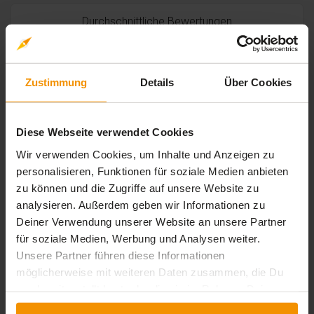
Durchschnittliche Bewertungen
0,00
Zustimmung
Details
Über Cookies
0 Bewertungen
Diese Webseite verwendet Cookies
Wir verwenden Cookies, um Inhalte und Anzeigen zu
stars:
5
Bewertungen
0
personalisieren, Funktionen für soziale Medien anbieten
stars:
zu können und die Zugriffe auf unsere Website zu
4
Bewertungen
0
analysieren. Außerdem geben wir Informationen zu
stars:
3
Bewertungen
0
Deiner Verwendung unserer Website an unsere Partner
stars:
für soziale Medien, Werbung und Analysen weiter.
2
Bewertungen
0
Unsere Partner führen diese Informationen
stars:
1
Bewertungen
0
möglicherweise mit weiteren Daten zusammen, die Du
uns bereitgestellt hast oder die sie im Rahmen Deiner
Nutzung der Dienste gesammelt haben.