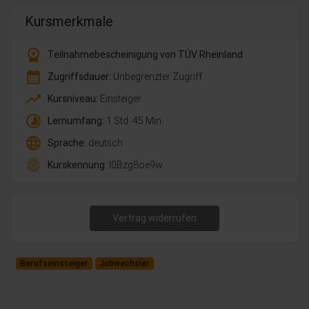
Kursmerkmale
workspace_premium
Teilnahmebescheinigung von TÜV Rheinland
calendar_month
Zugriffsdauer:
Unbegrenzter Zugriff
trending_up
Kursniveau:
Einsteiger
timelapse
Lernumfang:
1 Std. 45 Min.
language
Sprache:
deutsch
fingerprint
Kurskennung:
l0Bzg8oe9w
Vertrag widerrufen
Berufseinsteiger
Jobwechsler