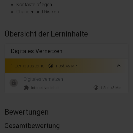
Kontakte pflegen
Chancen und Risiken
Übersicht der Lerninhalte
Digitales Vernetzen
expand_less
1 Lernbausteine
timelapse
1 Std. 45 Min.
Digitales vernetzen
extension
timelapse
Interaktiver Inhalt
1 Std. 45 Min.
Bewertungen
Gesamtbewertung