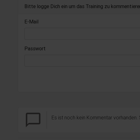
Bitte logge Dich ein um das Training zu kommentiere
E-Mail
Passwort
chat_bubble_outline
Es ist noch kein Kommentar vorhanden.