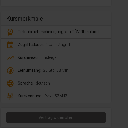
Kursmerkmale
workspace_premium
Teilnahmebescheinigung von TÜV Rheinland
calendar_month
Zugriffsdauer:
1 Jahr Zugriff
trending_up
Kursniveau:
Einsteiger
timelapse
Lernumfang:
20 Std. 08 Min.
language
Sprache:
deutsch
fingerprint
Kurskennung:
PkKnj5ZMJZ
Vertrag widerrufen