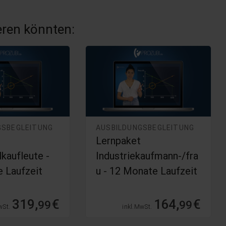
ieren könnten:
GSBEGLEITUNG
AUSBILDUNGSBEGLEITUNG
Lernpaket
kaufleute -
Industriekaufmann-/fra
 Laufzeit
u - 12 Monate Laufzeit
319,
€
164,
€
99
99
wSt.
inkl. MwSt.