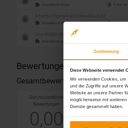
extension
timelapse
Interaktiver Inhalt
6 Std. 56
Arbeitssicherheit und Umweltschutz
extension
timelapse
Interaktiver Inhalt
1 Std. 20
Grundlagen des Wirtschaftens
extension
timelapse
Interaktiver Inhalt
4 Std. 08
Zustimmung
Bewertungen
Diese Webseite verwendet 
Gesamtbewertung
Wir verwenden Cookies, um I
und die Zugriffe auf unsere
Website an unsere Partner fü
Durchschnittliche
stars:
5
Bewertungen
0
möglicherweise mit weiteren
Bewertungen
Dienste gesammelt haben.
stars:
4
Bewertungen
0
0,00
stars:
3
Bewertungen
0