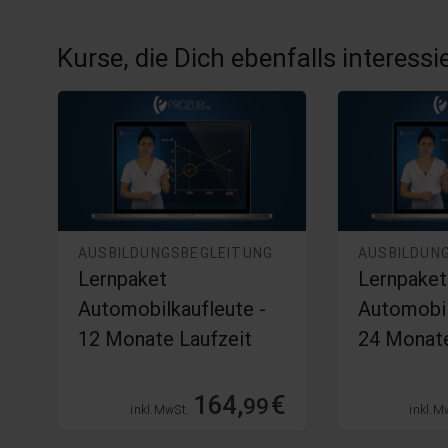
Kurse, die Dich ebenfalls interess
AUSBILDUNGSBEGLEITUNG
AUSBILDUN
t
Lernpaket
Lernpaket
Automobilkaufleute -
Automobil
12 Monate Laufzeit
24 Monate
€
164,
€
99
inkl. MwSt.
inkl. M