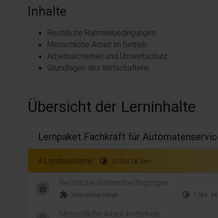
Inhalte
Rechtliche Rahmenbedingungen
Menschliche Arbeit im Betrieb
Arbeitssicherheit und Umweltschutz
Grundlagen des Wirtschaftens
Übersicht der Lerninhalte
Lernpaket Fachkraft für Automatenservi
4 Lernbausteine
timelapse
20 Std. 08 Min.
Rechtliche Rahmenbedingungen
extension
timelapse
Interaktiver Inhalt
7 Std. 44
Menschliche Arbeit im Betrieb