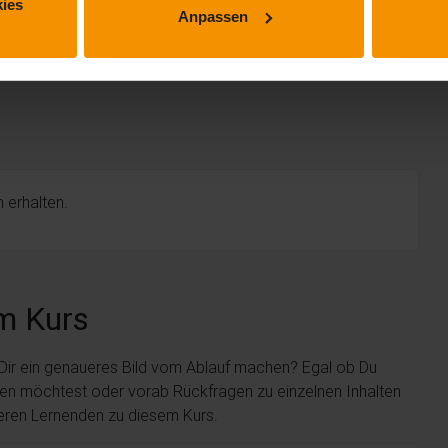
ies
Anpassen
 erhalten.
m Kurs
 Dir ein genaueres Bild vom Ablauf machen? Egal ob Du
len möchtest oder vorab Rückfragen zu einzelnen Inhalten
deren Lernenden zu diesem Kurs.