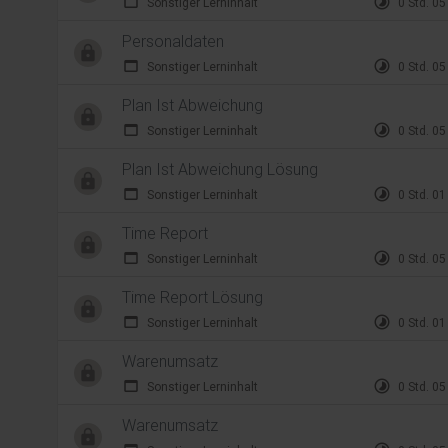
web_asset
timelapse
Sonstiger Lerninhalt
0 Std. 05
Personaldaten
web_asset
timelapse
Sonstiger Lerninhalt
0 Std. 05
Plan Ist Abweichung
web_asset
timelapse
Sonstiger Lerninhalt
0 Std. 05
Plan Ist Abweichung Lösung
web_asset
timelapse
Sonstiger Lerninhalt
0 Std. 01
Time Report
web_asset
timelapse
Sonstiger Lerninhalt
0 Std. 05
Time Report Lösung
web_asset
timelapse
Sonstiger Lerninhalt
0 Std. 01
Warenumsatz
web_asset
timelapse
Sonstiger Lerninhalt
0 Std. 05
Warenumsatz