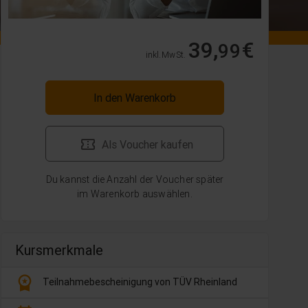
39,
€
99
inkl. MwSt.
In den Warenkorb
Als Voucher kaufen
Du kannst die Anzahl der Voucher später
im Warenkorb auswählen.
Kursmerkmale
workspace_premium
Teilnahmebescheinigung von TÜV Rheinland