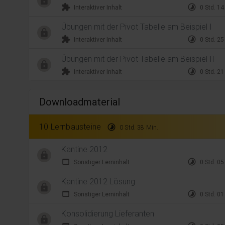
extension
timelapse
Interaktiver Inhalt
0 Std. 14
Übungen mit der Pivot Tabelle am Beispiel I
extension
timelapse
Interaktiver Inhalt
0 Std. 25
Übungen mit der Pivot Tabelle am Beispiel II
extension
timelapse
Interaktiver Inhalt
0 Std. 21
Downloadmaterial
10 Lernbausteine
timelapse
0 Std. 38 Min.
Kantine 2012
web_asset
timelapse
Sonstiger Lerninhalt
0 Std. 05
Kantine 2012 Lösung
web_asset
timelapse
Sonstiger Lerninhalt
0 Std. 01
Konsolidierung Lieferanten