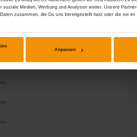
 Min.
r soziale Medien, Werbung und Analysen weiter. Unsere Partner
 Daten zusammen, die Du uns bereitgestellt hast oder die sie 
 Min.
 und filtern
 Min.
ies
Anpassen
Aggregatsfunktion
 Min.
 Min.
 Min.
 Min.