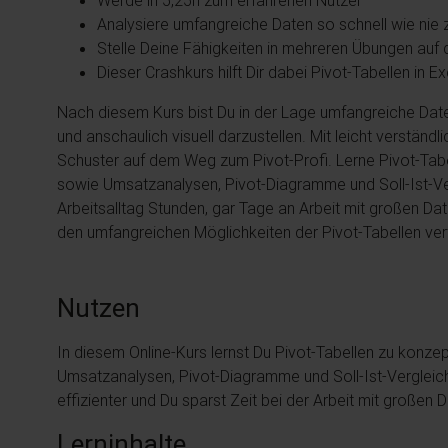
Werde in 5,25h zum erfahrenen Nutzer
Analysiere umfangreiche Daten so schnell wie nie 
Stelle Deine Fähigkeiten in mehreren Übungen auf 
Dieser Crashkurs hilft Dir dabei Pivot-Tabellen in E
Nach diesem Kurs bist Du in der Lage umfangreiche Date
und anschaulich visuell darzustellen. Mit leicht verständ
Schuster auf dem Weg zum Pivot-Profi. Lerne Pivot-Tabel
sowie Umsatzanalysen, Pivot-Diagramme und Soll-Ist-Verg
Arbeitsalltag Stunden, gar Tage an Arbeit mit großen 
den umfangreichen Möglichkeiten der Pivot-Tabellen vert
Nutzen
In diesem Online-Kurs lernst Du Pivot-Tabellen zu konzept
Umsatzanalysen, Pivot-Diagramme und Soll-Ist-Vergleich
effizienter und Du sparst Zeit bei der Arbeit mit großen
Lerninhalte