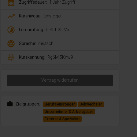
calendar_month
Zugriffsdauer:
1 Jahr Zugriff
trending_up
Kursniveau:
Einsteiger
timelapse
Lernumfang:
5 Std. 25 Min.
language
Sprache:
deutsch
fingerprint
Kurskennung:
Rg6Ml5Knw9
Vertrag widerrufen
work
Zielgruppen:
Berufseinsteiger
Jobwechsler
Unternehmer & Arbeitgeber
Experte & Spezialist