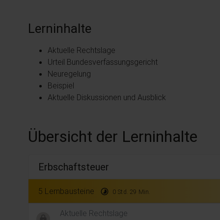
Lerninhalte
Aktuelle Rechtslage
Urteil Bundesverfassungsgericht
Neuregelung
Beispiel
Aktuelle Diskussionen und Ausblick
Übersicht der Lerninhalte
Erbschaftsteuer
5 Lernbausteine
timelapse
0 Std. 29 Min.
Aktuelle Rechtslage