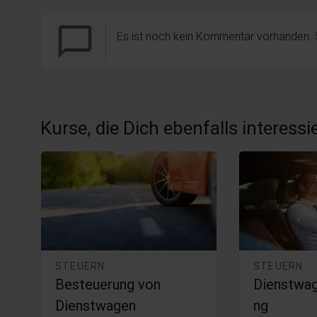
chat_bubble_outline
Es ist noch kein Kommentar vorhanden.
Kurse, die Dich ebenfalls interess
STEUERN
STEUERN
Besteuerung von
Dienstwa
Dienstwagen
ng