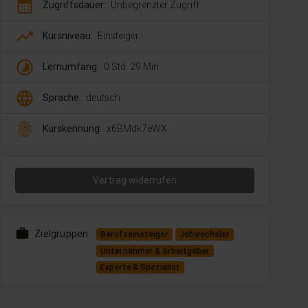
calendar_month
Zugriffsdauer:
Unbegrenzter Zugriff
trending_up
Kursniveau:
Einsteiger
timelapse
Lernumfang:
0 Std. 29 Min.
language
Sprache:
deutsch
fingerprint
Kurskennung:
x6BMdk7eWX
Vertrag widerrufen
work
Zielgruppen:
Berufseinsteiger
Jobwechsler
Unternehmer & Arbeitgeber
Experte & Spezialist