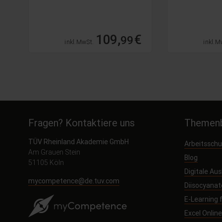
€
109,
€
99
inkl. MwSt.
inkl. M
Fragen? Kontaktiere uns
Themenb
TÜV Rheinland Akademie GmbH
Arbeitssch
Am Grauen Stein
Blog
51105 Köln
Digitale Au
mycompetence@de.tuv.com
Diisocyanat
E-Learning
Excel Onlin