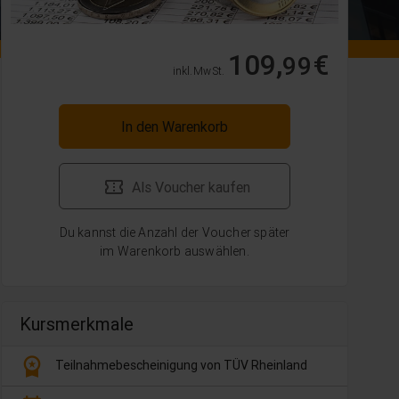
109,
€
99
inkl. MwSt.
In den Warenkorb
Als Voucher kaufen
Du kannst die Anzahl der Voucher später
im Warenkorb auswählen.
Kursmerkmale
workspace_premium
Teilnahmebescheinigung von TÜV Rheinland