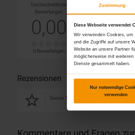
Durchschnittliche
stars:
5
Bewertungen
0
Zustimmung
Bewertungen
stars:
4
Bewertungen
0
0,00
Diese Webseite verwendet 
stars:
3
Bewertungen
0
Wir verwenden Cookies, um I
stars:
2
Bewertungen
0
und die Zugriffe auf unsere
stars:
1
Bewertungen
0
Website an unsere Partner fü
0 Bewertungen
möglicherweise mit weiteren
Dienste gesammelt haben.
Rezensionen
Nur notwendige Cook
star_border
verwenden
Dieses Training hat noch keine Rezension
Kommentare und Fragen zu