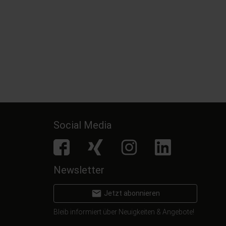
vermeiden
64,
€
10
99
inkl. MwSt.
inkl. MwSt.
Social Media
facebook
Xing
Instagram
LinkedIn
Newsletter
email
Jetzt abonnieren
Bleib informiert über Neuigkeiten & Angebote!