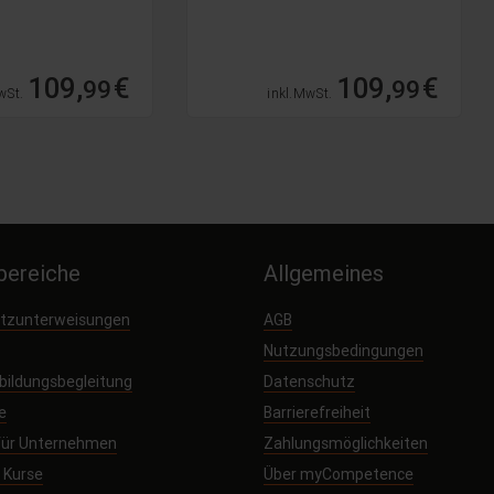
109,
€
109,
€
99
99
wSt.
inkl. MwSt.
ereiche
Allgemeines
utzunterweisungen
AGB
Nutzungsbedingungen
sbildungsbegleitung
Datenschutz
e
Barrierefreiheit
 für Unternehmen
Zahlungsmöglichkeiten
e Kurse
Über myCompetence